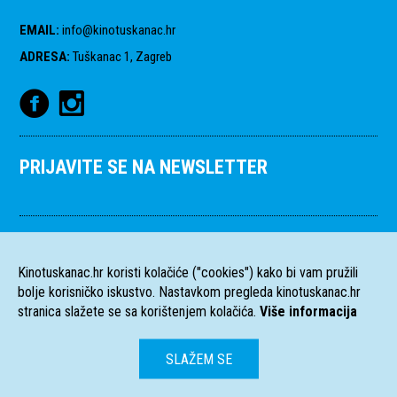
EMAIL
:
info@kinotuskanac.hr
ADRESA
:
Tuškanac 1, Zagreb
PRIJAVITE SE NA NEWSLETTER
Kinotuskanac.hr koristi kolačiće ("cookies") kako bi vam pružili
bolje korisničko iskustvo. Nastavkom pregleda kinotuskanac.hr
stranica slažete se sa korištenjem kolačića.
Više informacija
SLAŽEM SE
HR
EN
Sva prava pridržana
2004-2026 Filmski programi. c/o HFS, Tuškanac 1,
©