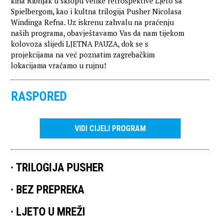
kina Ribnjak u sklopu velike retrospektive Ljeto sa
Spielbergom, kao i kultna trilogija Pusher Nicolasa
Windinga Refna. Uz iskrenu zahvalu na praćenju
naših programa, obavještavamo Vas da nam tijekom
kolovoza slijedi LJETNA PAUZA, dok se s
projekcijama na već poznatim zagrebačkim
lokacijama vraćamo u rujnu!
RASPORED
VIDI CIJELI PROGRAM
TRILOGIJA PUSHER
BEZ PREPREKA
LJETO U MREŽI