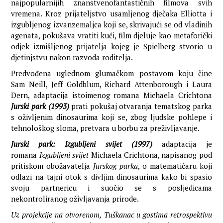
najpopularnijih znanstvenofantastičnih filmova svih
vremena. Kroz prijateljstvo usamljenog dječaka Elliotta i
izgubljenog izvanzemaljca koji se, skrivajući se od vladinih
agenata, pokušava vratiti kući, film djeluje kao metaforički
odjek izmišljenog prijatelja kojeg je Spielberg stvorio u
djetinjstvu nakon razvoda roditelja.
Predvođena uglednom glumačkom postavom koju čine
Sam Neill, Jeff Goldblum, Richard Attenborough i Laura
Dern, adaptacija istoimenog romana Michaela Crichtona
Jurski park (1993)
prati pokušaj otvaranja tematskog parka
s oživljenim dinosaurima koji se, zbog ljudske pohlepe i
tehnološkog sloma, pretvara u borbu za preživljavanje.
Jurski park: Izgubljeni svijet (1997)
adaptacija je
romana
Izgubljeni svijet
Michaela Crichtona, napisanog pod
pritiskom obožavatelja
Jurskog parka
, o matematičaru koji
odlazi na tajni otok s divljim dinosaurima kako bi spasio
svoju partnericu i suočio se s posljedicama
nekontroliranog oživljavanja prirode.
Uz projekcije na otvorenom, Tuškanac u gostima retrospektivu