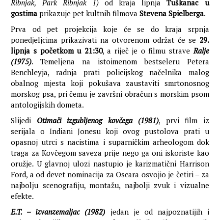
Ribnjak, Park Ribnjak 1)
od kraja lipnja
Tuškanac u
gostima
prikazuje pet kultnih filmova
Stevena Spielberga
.
Prva od pet projekcija koje će se do kraja srpnja
ponedjeljcima prikazivati na otvorenom održat će se
29.
lipnja s početkom u 21:30
, a riječ je o filmu strave
Ralje
(1975)
. Temeljena na istoimenom bestseleru Petera
Benchleyja, radnja prati policijskog načelnika malog
obalnog mjesta koji pokušava zaustaviti smrtonosnog
morskog psa, pri čemu je završni obračun s morskim psom
antologijskih dometa.
Slijedi
Otimači izgubljenog kovčega (1981)
, prvi film iz
serijala o Indiani Jonesu koji ovog pustolova prati u
opasnoj utrci s nacistima i suparničkim arheologom dok
traga za Kovčegom saveza prije nego ga oni iskoriste kao
oružje. U glavnoj ulozi nastupio je karizmatični Harrison
Ford, a od devet nominacija za Oscara osvojio je četiri – za
najbolju scenografiju, montažu, najbolji zvuk i vizualne
efekte.
E.T. – izvanzemaljac (1982)
jedan je od najpoznatijih i