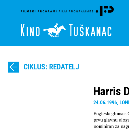
CIKLUS: REDATELJ
Harris 
24.06.1996, LO
Engleski glumac. G
prvu glavnu ulog
nominiran za nag