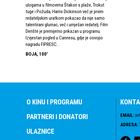
ulogama u filmovima Štakori s plaže, Trokut
tuge i Požuda, Harris Dickinson već je prvim
redateljskim uratkom pokazao da nije samo
talentirani glumac, već i umješan redatelj. Film
Derište je premijerno prikazan u programu
Izvjestan pogled u Cannesu, gdje je osvojio
nagradu FIPRESC...
BOJA, 100'
O KINU I PROGRAMU
KONTA
EMAIL
:
in
PARTNERI I DONATORI
ADRESA
:
ULAZNICE