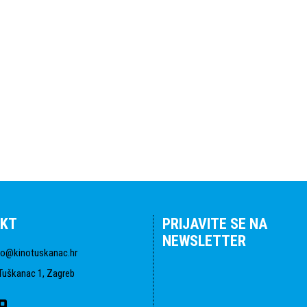
KT
PRIJAVITE SE NA
NEWSLETTER
fo@kinotuskanac.hr
Tuškanac 1, Zagreb