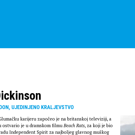
Dickinson
NDON, UJEDINJENO KRALJEVSTVO
lumačku karijeru započeo je na britanskoj televiziji, a
u ostvario je u dramskom filmu
Beach Rats
, za koji je bio
radu Independent Spirit za najboljeg glavnog muškog