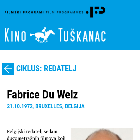
CIKLUS: REDATELJ
Fabrice Du Welz
21.10.1972, BRUXELLES, BELGIJA
Belgijski redatelj sedam
dugometražnih filmova koji