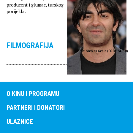
producent i glumac, turskog
porijekla.
FILMOGRAFIJA
Foto: Nicolas Genin (CC BY-SA 2.0)
O KINU I PROGRAMU
PARTNERI I DONATORI
ULAZNICE