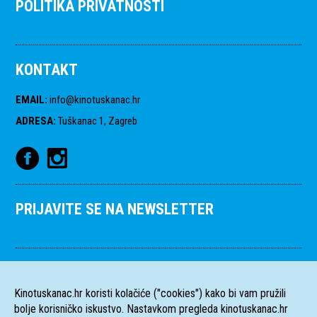
POLITIKA PRIVATNOSTI
KONTAKT
EMAIL
:
info@kinotuskanac.hr
ADRESA
:
Tuškanac 1, Zagreb
PRIJAVITE SE NA NEWSLETTER
Kinotuskanac.hr koristi kolačiće ("cookies") kako bi vam pružili
bolje korisničko iskustvo. Nastavkom pregleda kinotuskanac.hr