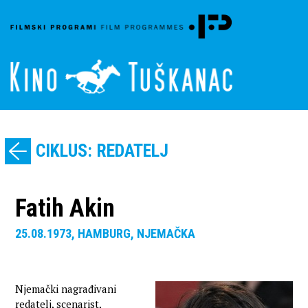
CIKLUS: REDATELJ
Fatih Akin
25.08.1973, HAMBURG, NJEMAČKA
Njemački nagrađivani
redatelj, scenarist,