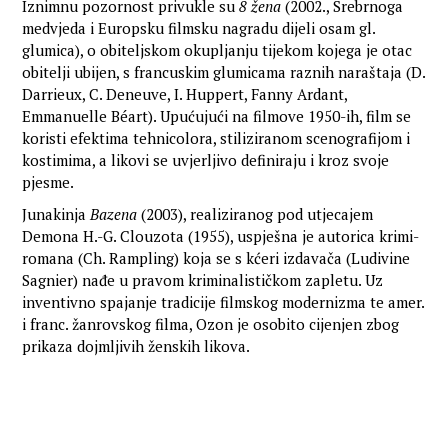
Iznimnu pozornost privukle su
8 žena
(2002., Srebrnoga
medvjeda i Europsku filmsku nagradu dijeli osam gl.
glumica), o obiteljskom okupljanju tijekom kojega je otac
obitelji ubijen, s francuskim glumicama raznih naraštaja (D.
Darrieux, C. Deneuve, I. Huppert, Fanny Ardant,
Emmanuelle Béart). Upućujući na filmove 1950-ih, film se
koristi efektima tehnicolora, stiliziranom scenografijom i
kostimima, a likovi se uvjerljivo definiraju i kroz svoje
pjesme.
Junakinja
Bazena
(2003), realiziranog pod utjecajem
Demona H.-G. Clouzota (1955), uspješna je autorica krimi-
romana (Ch. Rampling) koja se s kćeri izdavača (Ludivine
Sagnier) nađe u pravom kriminalističkom zapletu. Uz
inventivno spajanje tradicije filmskog modernizma te amer.
i franc. žanrovskog filma, Ozon je osobito cijenjen zbog
prikaza dojmljivih ženskih likova.