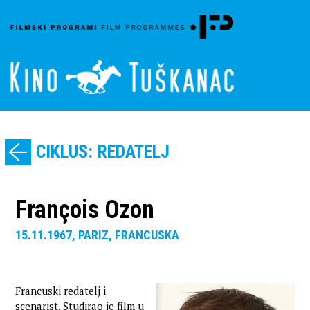
CIKLUS: REDATELJ
François Ozon
15.11.1967, PARIZ, FRANCUSKA
Francuski redatelj i
scenarist. Studirao je film u