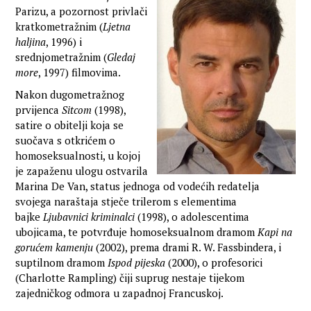
Parizu, a pozornost privlači
kratkometražnim (
Ljetna
haljina
, 1996) i
srednjometražnim (
Gledaj
more
, 1997) filmovima.
Nakon dugometražnog
prvijenca
Sitcom
(1998),
satire o obitelji koja se
suočava s otkrićem o
homoseksualnosti, u kojoj
je zapaženu ulogu ostvarila
Marina De Van, status jednoga od vodećih redatelja
svojega naraštaja stječe trilerom s elementima
bajke
Ljubavnici kriminalci
(1998), o adolescentima
ubojicama, te potvrđuje homoseksualnom dramom
Kapi na
gorućem kamenju
(2002), prema drami R. W. Fassbindera, i
suptilnom dramom
Ispod pijeska
(2000), o profesorici
(Charlotte Rampling) čiji suprug nestaje tijekom
zajedničkog odmora u zapadnoj Francuskoj.