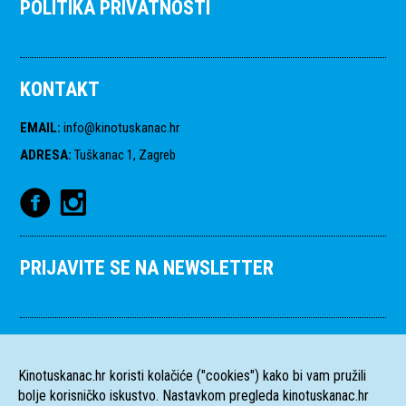
POLITIKA PRIVATNOSTI
KONTAKT
EMAIL
:
info@kinotuskanac.hr
ADRESA
:
Tuškanac 1, Zagreb
PRIJAVITE SE NA NEWSLETTER
Kinotuskanac.hr koristi kolačiće ("cookies") kako bi vam pružili
bolje korisničko iskustvo. Nastavkom pregleda kinotuskanac.hr