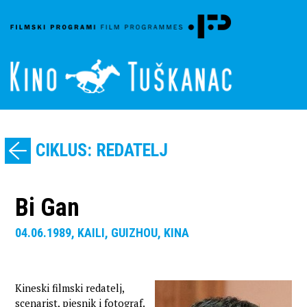
CIKLUS: REDATELJ
Bi Gan
04.06.1989, KAILI, GUIZHOU, KINA
Kineski filmski redatelj,
scenarist, pjesnik i fotograf.