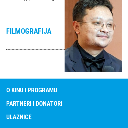
FILMOGRAFIJA
O KINU I PROGRAMU
PARTNERI I DONATORI
ULAZNICE