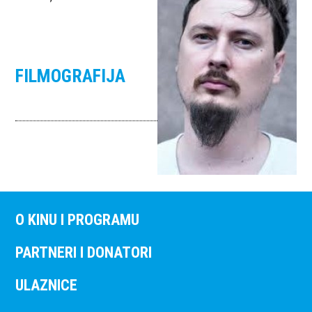
FILMOGRAFIJA
O KINU I PROGRAMU
PARTNERI I DONATORI
ULAZNICE