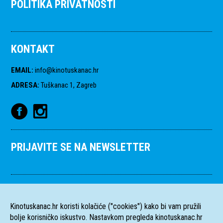
POLITIKA PRIVATNOSTI
KONTAKT
EMAIL
:
info@kinotuskanac.hr
ADRESA
:
Tuškanac 1, Zagreb
PRIJAVITE SE NA NEWSLETTER
Kinotuskanac.hr koristi kolačiće ("cookies") kako bi vam pružili
bolje korisničko iskustvo. Nastavkom pregleda kinotuskanac.hr