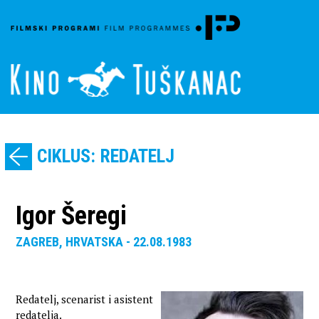
CIKLUS: REDATELJ
Igor Šeregi
ZAGREB, HRVATSKA - 22.08.1983
Redatelj, scenarist i asistent
redatelja.