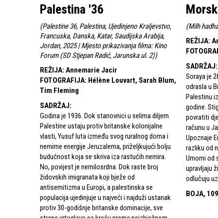
Palestina '36
Morsk
(
Palestine 36, Palestina, Ujedinjeno Kraljevstvo,
(
Milh hadha
Francuska, Danska, Katar, Saudijska Arabija,
REŽIJA
:
A
Jordan, 2025 | Mjesto prikazivanja filma: Kino
FOTOGRA
Forum (SD Stjepan Radić, Jarunska ul. 2)
)
SADRŽAJ
:
REŽIJA
:
Annemarie Jacir
Soraya je 2
FOTOGRAFIJA
:
Hélène Louvart, Sarah Blum,
odrasla u Br
Tim Fleming
Palestinu iz
SADRŽAJ
:
godine. Sti
Godina je 1936. Dok stanovnici u selima diljem
povratiti d
Palestine ustaju protiv britanske kolonijalne
računu u Ja
vlasti, Yusuf luta između svog ruralnog doma i
Upoznaje E
nemirne energije Jeruzalema, priželjkujući bolju
razliku od n
budućnost koja se skriva iza rastućih nemira.
Umorni od s
No, povijest je nemilosrdna. Dok raste broj
upravljaju 
židovskih imigranata koji bježe od
odlučuju uze
antisemitizma u Europi, a palestinska se
BOJA, 109
populacija ujedinjuje u najveći i najduži ustanak
protiv 30-godišnje britanske dominacije, sve
strane vrtoglavo se kreću prema neizbježnom