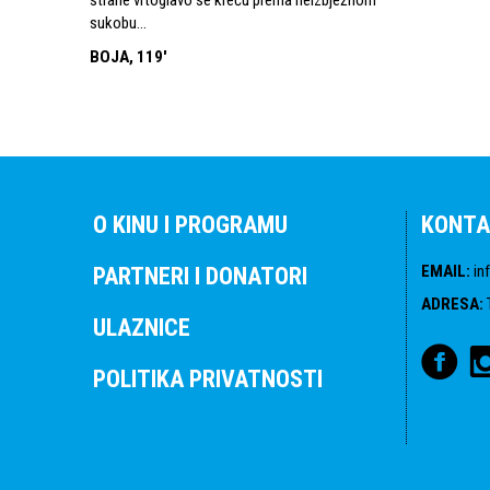
sukobu...
BOJA, 119'
O KINU I PROGRAMU
KONTA
EMAIL
:
in
PARTNERI I DONATORI
ADRESA
:
ULAZNICE
POLITIKA PRIVATNOSTI