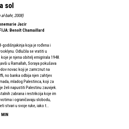
a sol
 al-bahr, 2008
)
nnemarie Jacir
FIJA
:
Benoît Chamaillard
8-godišnjakinja koja je rođena i
ooklynu. Odlučila se vratiti u
 koje je njena obitelj emigrirala 1948.
gavši u Ramallah, Soraya pokušava
jedov novac koji je zamrznut na
ffi, no banka odbija njen zahtjev.
mada, mladog Palestinca, koji za
je želi napustiti Palestinu zauvijek.
talnih zabrana i restrikcija koje im
životima i ograničavaju slobodu,
ti stvari u svoje ruke, iako t...
 MIN