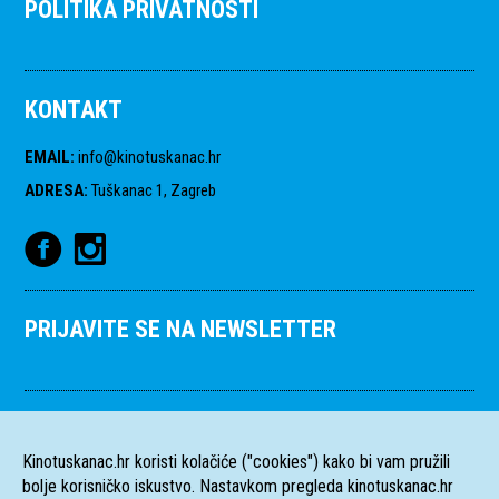
POLITIKA PRIVATNOSTI
KONTAKT
EMAIL
:
info@kinotuskanac.hr
ADRESA
:
Tuškanac 1, Zagreb
PRIJAVITE SE NA NEWSLETTER
Kinotuskanac.hr koristi kolačiće ("cookies") kako bi vam pružili
bolje korisničko iskustvo. Nastavkom pregleda kinotuskanac.hr