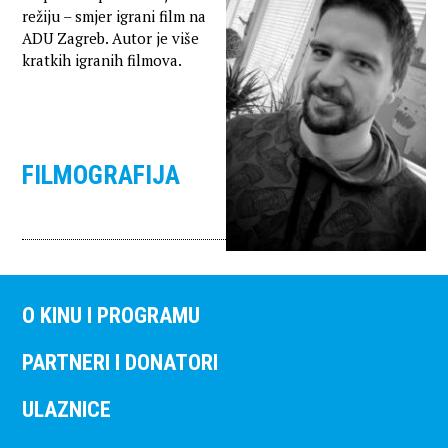
režiju – smjer igrani film na
ADU Zagreb. Autor je više
kratkih igranih filmova.
FILMOGRAFIJA
O KINU I PROGRAMU
PARTNERI I DONATORI
ULAZNICE