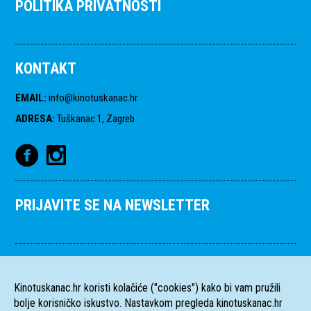
POLITIKA PRIVATNOSTI
KONTAKT
EMAIL
:
info@kinotuskanac.hr
ADRESA
:
Tuškanac 1, Zagreb
PRIJAVITE SE NA NEWSLETTER
Kinotuskanac.hr koristi kolačiće ("cookies") kako bi vam pružili
bolje korisničko iskustvo. Nastavkom pregleda kinotuskanac.hr