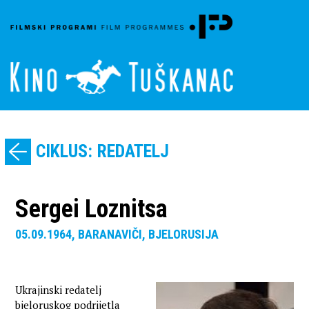
CIKLUS: REDATELJ
Sergei Loznitsa
05.09.1964, BARANAVIČI, BJELORUSIJA
Ukrajinski redatelj
bjeloruskog podrijetla