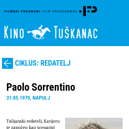
CIKLUS: REDATELJ
Paolo Sorrentino
31.05.1970, NAPULJ
Talijanski redatelj. Karijeru
je započeo kao scenarist