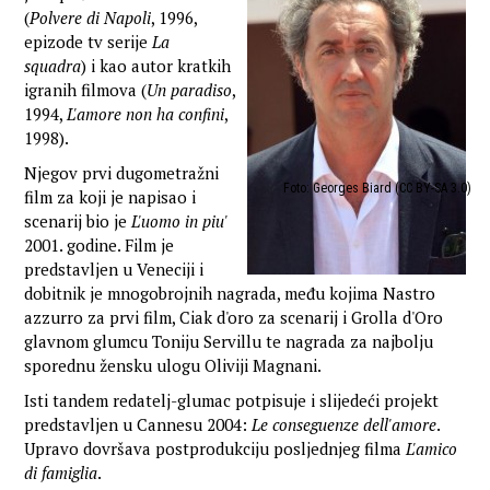
(
Polvere di Napoli
, 1996,
epizode tv serije
La
squadra
) i kao autor kratkih
igranih filmova (
Un paradiso
,
1994,
L'amore non ha confini
,
1998).
Njegov prvi dugometražni
Foto: Georges Biard (CC BY-SA 3.0)
film za koji je napisao i
scenarij bio je
L'uomo in piu'
2001. godine. Film je
predstavljen u Veneciji i
dobitnik je mnogobrojnih nagrada, među kojima Nastro
azzurro za prvi film, Ciak d'oro za scenarij i Grolla d'Oro
glavnom glumcu Toniju Servillu te nagrada za najbolju
sporednu žensku ulogu Oliviji Magnani.
Isti tandem redatelj-glumac potpisuje i slijedeći projekt
predstavljen u Cannesu 2004:
Le conseguenze dell'amore
.
Upravo dovršava postprodukciju posljednjeg filma
L'amico
di famiglia
.