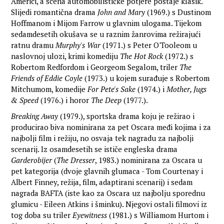
Americi, a scena automobilističke potjere postaje klasik.
Slijedi romantična drama
John and Mary
(1969.) s Dustinom
Hoffmanom i Mijom Farrow u glavnim ulogama. Tijekom
sedamdesetih okušava se u raznim žanrovima režirajući
ratnu dramu
Murphy's War
(1971.) s Peter O'Tooleom u
naslovnoj ulozi, krimi komediju
The Hot Rock
(1972.) s
Robertom Redfordom i Georgeom Segalom, triler
The
Friends of Eddie Coyle
(1973.) u kojem surađuje s Robertom
Mitchumom, komedije
For Pete's Sake
(1974.) i
Mother, Jugs
& Speed
(1976.) i horor
The Deep
(1977.).
Breaking Away
(1979.), sportska drama koju je režirao i
producirao biva nominirana za pet Oscara međi kojima i za
najbolji film i režiju, no osvaja tek nagradu za najbolji
scenarij. Iz osamdesetih se ističe engleska drama
Garderobijer
(
The Dresser
, 1983.) nominirana za Oscara u
pet kategorija (dvoje glavnih glumaca - Tom Courtenay i
Albert Finney, režija, film, adaptirani scenarij) i sedam
nagrada BAFTA (iste kao za Oscara uz najbolju sporednu
glumicu - Eileen Atkins i šminku). Njegovi ostali filmovi iz
tog doba su triler
Eyewitness
(1981.) s Williamom Hurtom i