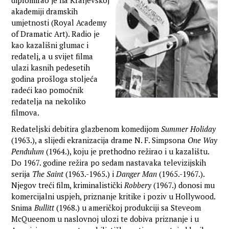
diplomirao je na Kraljevskoj
akademiji dramskih
umjetnosti (Royal Academy
of Dramatic Art). Radio je
kao kazališni glumac i
redatelj, a u svijet filma
ulazi kasnih pedesetih
godina prošloga stoljeća
radeći kao pomoćnik
redatelja na nekoliko
filmova.
Redateljski debitira glazbenom komedijom
Summer Holiday
(1963.), a slijedi ekranizacija drame N. F. Simpsona
One Way
Pendulum
(1964.), koju je prethodno režirao i u kazalištu.
Do 1967. godine režira po sedam nastavaka televizijskih
serija
The Saint
(1963.-1965.) i
Danger Man
(1965.-1967.).
Njegov treći film, kriminalistički
Robbery
(1967.) donosi mu
komercijalni uspjeh, priznanje kritike i poziv u Hollywood.
Snima
Bullitt
(1968.) u američkoj produkciji sa Steveom
McQueenom u naslovnoj ulozi te dobiva priznanje i u