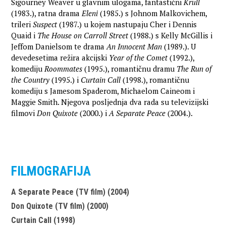
Sigourney Weaver u glavnim ulogama, fantastični
Krull
(1983.), ratna drama
Eleni
(1985.) s Johnom Malkovichem,
trileri
Suspect
(1987.) u kojem nastupaju Cher i Dennis
Quaid i
The House on Carroll Street
(1988.) s Kelly McGillis i
Jeffom Danielsom te drama
An Innocent Man
(1989.). U
devedesetima režira akcijski
Year of the Comet
(1992.),
komediju
Roommates
(1995.), romantičnu dramu
The Run of
the Country
(1995.) i
Curtain Call
(1998.), romantičnu
komediju s Jamesom Spaderom, Michaelom Caineom i
Maggie Smith. Njegova posljednja dva rada su televizijski
filmovi
Don Quixote
(2000.) i
A Separate Peace
(2004.).
FILMOGRAFIJA
A Separate Peace (TV film) (2004)
Don Quixote (TV film) (2000)
Curtain Call (1998)