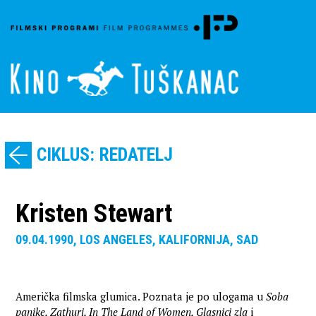
CIKLUS: REDATELJ
Kristen Stewart
09.04.1990, LOS ANGELES, KALIFORNIJA, SAD
Američka filmska glumica. Poznata je po ulogama u
Soba
panike, Zathuri, In The Land of Women, Glasnici zla
i