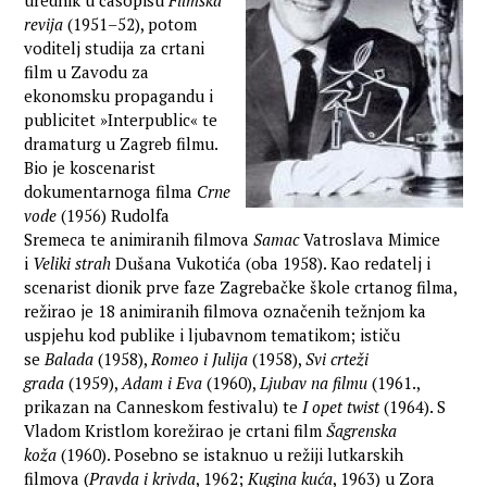
urednik u časopisu
Filmska
revija
(1951–52), potom
voditelj studija za crtani
film u Zavodu za
ekonomsku propagandu i
publicitet »Interpublic« te
dramaturg u Zagreb filmu.
Bio je koscenarist
dokumentarnoga filma
Crne
vode
(1956) Rudolfa
Sremeca te animiranih filmova
Samac
Vatroslava Mimice
i
Veliki strah
Dušana Vukotića (oba 1958). Kao redatelj i
scenarist dionik prve faze Zagrebačke škole crtanog filma,
režirao je 18 animiranih filmova označenih težnjom ka
uspjehu kod publike i ljubavnom tematikom; ističu
se
Balada
(1958),
Romeo i Julija
(1958),
Svi crteži
grada
(1959),
Adam i Eva
(1960),
Ljubav na filmu
(1961.,
prikazan na Canneskom festivalu) te
I opet twist
(1964). S
Vladom Kristlom korežirao je crtani film
Šagrenska
koža
(1960). Posebno se istaknuo u režiji lutkarskih
filmova (
Pravda i krivda
, 1962;
Kugina kuća
, 1963) u Zora