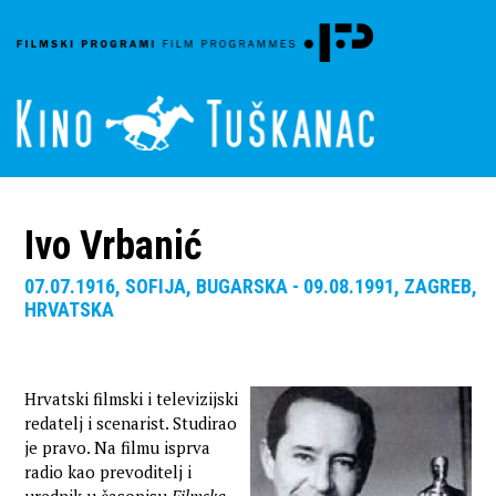
Ivo Vrbanić
07.07.1916, SOFIJA, BUGARSKA - 09.08.1991, ZAGREB,
HRVATSKA
Hrvatski filmski i televizijski
redatelj i scenarist. Studirao
je pravo. Na filmu isprva
radio kao prevoditelj i