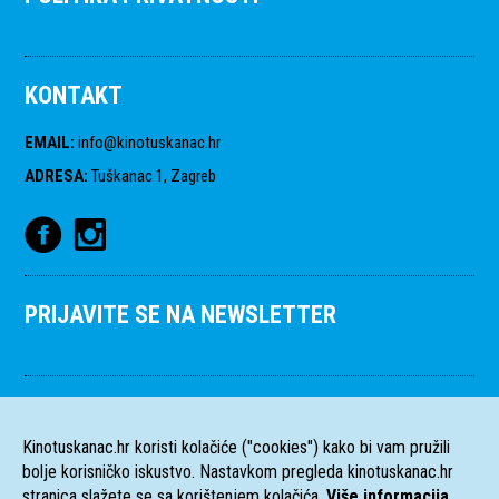
KONTAKT
EMAIL
:
info@kinotuskanac.hr
ADRESA
:
Tuškanac 1, Zagreb
PRIJAVITE SE NA NEWSLETTER
Kinotuskanac.hr koristi kolačiće ("cookies") kako bi vam pružili
bolje korisničko iskustvo. Nastavkom pregleda kinotuskanac.hr
stranica slažete se sa korištenjem kolačića.
Više informacija