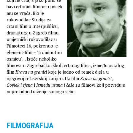
koji ne crta, a jako puno se
bavi crtanim filmom i uvijek
mu se vraća. Bio je
rukovodilac Studija za
crtani film u Interpublicu,
dramaturg u Zagreb filmu,
umjetnički rukovodilac u
Filmoteci 16, pokrenuo je
element-film – "trominutnu
osmicu"... Ističe nekoliko
filmova u Zagrebačkoj školi crtanog filma, između ostalog
film
Krava na granici
koje je jedno od remek djela u
njegovoj režiserskoj karijeri. Uz film
Krava na granici
,
Čovjek i sjena
i
Između usana i čaše
su filmovi koji potvrđuju
neprekidno traženje samoga sebe.
FILMOGRAFIJA