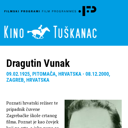
Dragutin Vunak
09.02.1925, PITOMAČA, HRVATSKA - 08.12.2000,
ZAGREB, HRVATSKA
Poznati hrvatski režiser te
pripadnik čuvene
Zagrebačke škole crtanog
filma. Poznat je kao čovjek