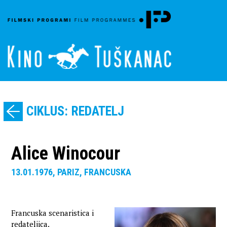
CIKLUS: REDATELJ
Alice Winocour
13.01.1976, PARIZ, FRANCUSKA
Francuska scenaristica i
redateljica.