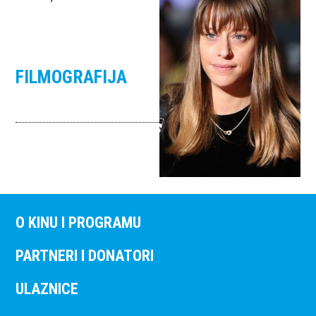
FILMOGRAFIJA
O KINU I PROGRAMU
PARTNERI I DONATORI
ULAZNICE