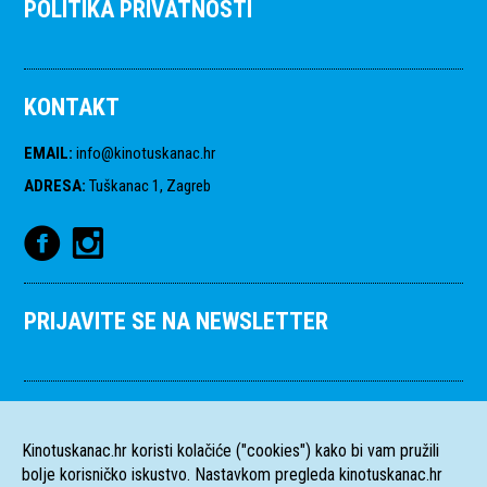
POLITIKA PRIVATNOSTI
KONTAKT
EMAIL
:
info@kinotuskanac.hr
ADRESA
:
Tuškanac 1, Zagreb
PRIJAVITE SE NA NEWSLETTER
Kinotuskanac.hr koristi kolačiće ("cookies") kako bi vam pružili
bolje korisničko iskustvo. Nastavkom pregleda kinotuskanac.hr