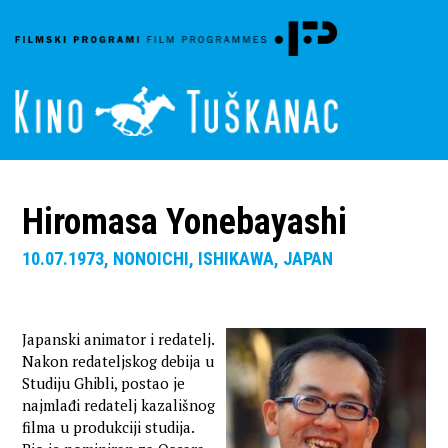
Hiromasa Yonebayashi
10.07.1973, NONOICHI, ISHIKAWA, JAPAN
Japanski animator i redatelj.
Nakon redateljskog debija u
Studiju Ghibli, postao je
najmlađi redatelj kazališnog
filma u produkciji studija.