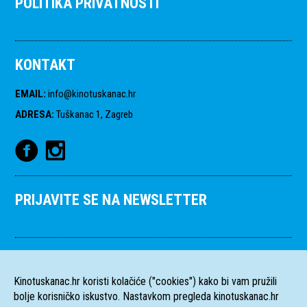
POLITIKA PRIVATNOSTI
KONTAKT
EMAIL
:
info@kinotuskanac.hr
ADRESA
:
Tuškanac 1, Zagreb
PRIJAVITE SE NA NEWSLETTER
Kinotuskanac.hr koristi kolačiće ("cookies") kako bi vam pružili
bolje korisničko iskustvo. Nastavkom pregleda kinotuskanac.hr