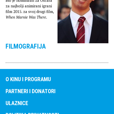
Bio je nominiran za Oscara
za najbolji animirani igrani
film 2015. za svoj drugi film,
When Marnie Was There
.
FILMOGRAFIJA
O KINU I PROGRAMU
PARTNERI I DONATORI
ULAZNICE