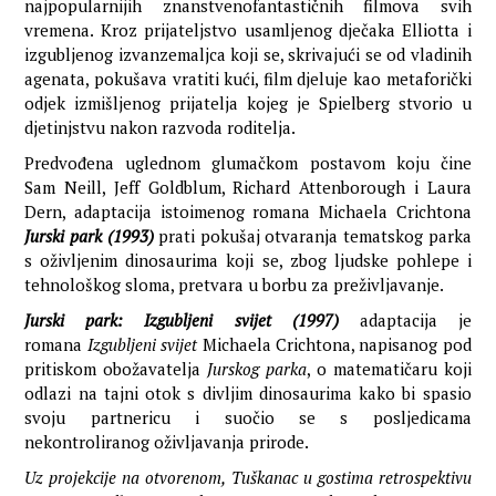
najpopularnijih znanstvenofantastičnih filmova svih
vremena. Kroz prijateljstvo usamljenog dječaka Elliotta i
izgubljenog izvanzemaljca koji se, skrivajući se od vladinih
agenata, pokušava vratiti kući, film djeluje kao metaforički
odjek izmišljenog prijatelja kojeg je Spielberg stvorio u
djetinjstvu nakon razvoda roditelja.
Predvođena uglednom glumačkom postavom koju čine
Sam Neill, Jeff Goldblum, Richard Attenborough i Laura
Dern, adaptacija istoimenog romana Michaela Crichtona
Jurski park (1993)
prati pokušaj otvaranja tematskog parka
s oživljenim dinosaurima koji se, zbog ljudske pohlepe i
tehnološkog sloma, pretvara u borbu za preživljavanje.
Jurski park: Izgubljeni svijet (1997)
adaptacija je
romana
Izgubljeni svijet
Michaela Crichtona, napisanog pod
pritiskom obožavatelja
Jurskog parka
, o matematičaru koji
odlazi na tajni otok s divljim dinosaurima kako bi spasio
svoju partnericu i suočio se s posljedicama
nekontroliranog oživljavanja prirode.
Uz projekcije na otvorenom, Tuškanac u gostima retrospektivu