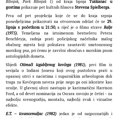
Ribnjak, Park Ribnjak 1)
od kraja lipnja
Tuškanac u
gostima
prikazuje pet kultnih filmova
Stevena Spielberga
.
Prva od pet projekcija koje će se do kraja srpnja
ponedjeljcima prikazivati na otvorenom održat će se
29.
lipnja s početkom u 21:30
, a riječ je o filmu strave
Ralje
(1975)
. Temeljena na istoimenom bestseleru Petera
Benchleyja, radnja prati policijskog načelnika malog
obalnog mjesta koji pokušava zaustaviti smrtonosnog
morskog psa, pri čemu je završni obračun s morskim psom
antologijskih dometa.
Slijedi
Otimači izgubljenog kovčega (1981)
, prvi film iz
serijala o Indiani Jonesu koji ovog pustolova prati u
opasnoj utrci s nacistima i suparničkim arheologom dok
traga za Kovčegom saveza prije nego ga oni iskoriste kao
oružje. U glavnoj ulozi nastupio je karizmatični Harrison
Ford, a od devet nominacija za Oscara osvojio je četiri – za
najbolju scenografiju, montažu, najbolji zvuk i vizualne
efekte.
E.T. – izvanzemaljac (1982)
jedan je od najpoznatijih i