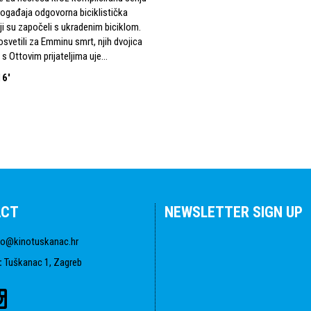
ogađaja odgovorna biciklistička
ji su započeli s ukradenim biciklom.
osvetili za Emminu smrt, njih dvojica
s Ottovim prijateljima uje...
16'
ACT
NEWSLETTER SIGN UP
fo@kinotuskanac.hr
:
Tuškanac 1, Zagreb