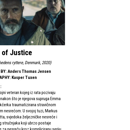
 of Justice
hedens ryttere, Denmark, 2020
)
 BY
:
Anders Thomas Jensen
APHY
:
Kasper Tuxen
S
:
ojni veteran kojeg iz rata pozivaju
i nakon što je njegova supruga Emma
 kćerka traumatizirana stravičnom
m nesrećom. U svojoj tuzi, Markus
ta, svjedoka željezničke nesreće i
g stručnjaka koji ubrzo postaje
je za nesreću kroz kompliciranu seriju