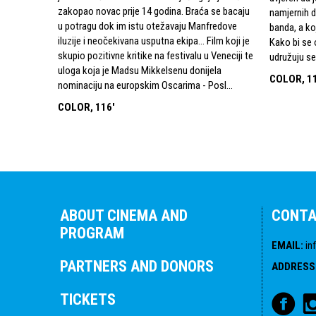
zakopao novac prije 14 godina. Braća se bacaju
namjernih d
u potragu dok im istu otežavaju Manfredove
banda, a ko
iluzije i neočekivana usputna ekipa… Film koji je
Kako bi se 
skupio pozitivne kritike na festivalu u Veneciji te
udružuju se 
uloga koja je Madsu Mikkelsenu donijela
COLOR, 1
nominaciju na europskim Oscarima - Posl...
COLOR, 116'
ABOUT CINEMA AND
CONT
PROGRAM
EMAIL
:
in
PARTNERS AND DONORS
ADDRESS
TICKETS