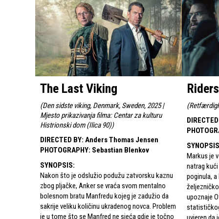
The Last Viking
Riders
(
Den sidste viking, Denmark, Sweden, 2025 |
(
Retfærdig
Mjesto prikazivanja filma: Centar za kulturu
DIRECTED
Histrionski dom (Ilica 90)
)
PHOTOGR
DIRECTED BY
:
Anders Thomas Jensen
SYNOPSI
PHOTOGRAPHY
:
Sebastian Blenkov
Markus je v
SYNOPSIS
:
natrag kuć
Nakon što je odslužio podužu zatvorsku kaznu
poginula, a
zbog pljačke, Anker se vraća svom mentalno
željezničko
bolesnom bratu Manfredu kojeg je zadužio da
upoznaje Ot
sakrije veliku količinu ukradenog novca. Problem
statističko
je u tome što se Manfred ne sjeća gdje je točno
uvjeren da 