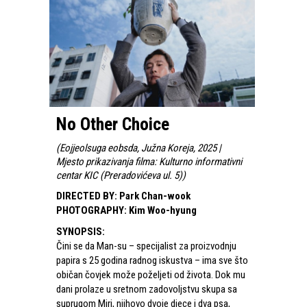
No Other Choice
(
Eojjeolsuga eobsda, Južna Koreja, 2025 |
Mjesto prikazivanja filma: Kulturno informativni
centar KIC (Preradovićeva ul. 5)
)
DIRECTED BY
:
Park Chan-wook
PHOTOGRAPHY
:
Kim Woo-hyung
SYNOPSIS
:
Čini se da Man-su – specijalist za proizvodnju
papira s 25 godina radnog iskustva – ima sve što
običan čovjek može poželjeti od života. Dok mu
dani prolaze u sretnom zadovoljstvu skupa sa
suprugom Miri, njihovo dvoje djece i dva psa,