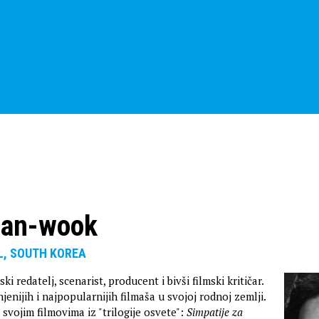
han-wook
UL, SOUTH KOREA
ki redatelj, scenarist, producent i bivši filmski kritičar.
njenijih i najpopularnijih filmaša u svojoj rodnoj zemlji.
 svojim filmovima iz "trilogije osvete":
Simpatije za