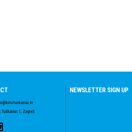
ACT
NEWSLETTER SIGN UP
fo@kinotuskanac.hr
:
Tuškanac 1, Zagreb