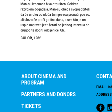
Man-su iznenada biva otpušten. Šokiran
razvojem događaja, Man-su obeća svojoj obitelji
da će u roku od iduća tri mjeseca pronaći posao,
ali ubrzo će proći godina dana, a sve što je on
uspio napraviti jest šetati od jednog intervjua do
drugog te dobiti odbijenice. Ub...
COLOR, 139'
ABOUT CINEMA AND
CONT
PROGRAM
EMAIL
:
in
PARTNERS AND DONORS
ADDRESS
TICKETS