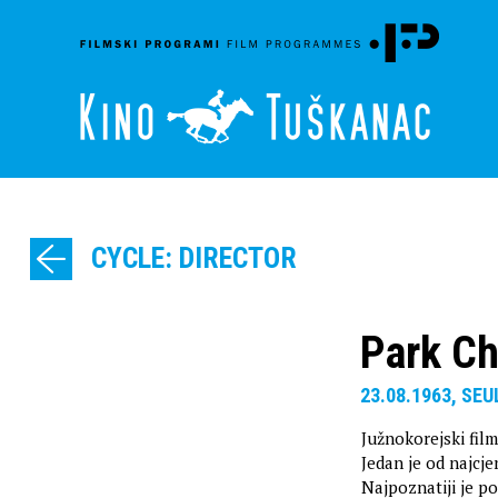
CYCLE: DIRECTOR
Park C
23.08.1963, SE
Južnokorejski films
Jedan je od najcje
Najpoznatiji je po