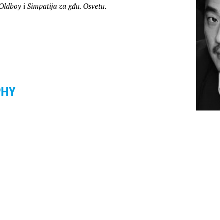
Oldboy
i
Simpatija za gđu. Osvetu
.
PHY