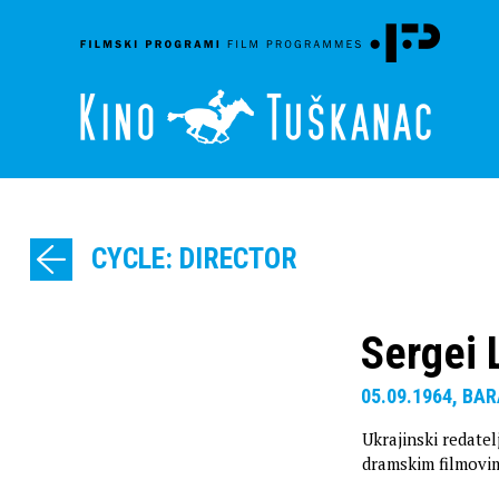
CYCLE: DIRECTOR
Sergei 
05.09.1964, BA
Ukrajinski redate
dramskim filmovi