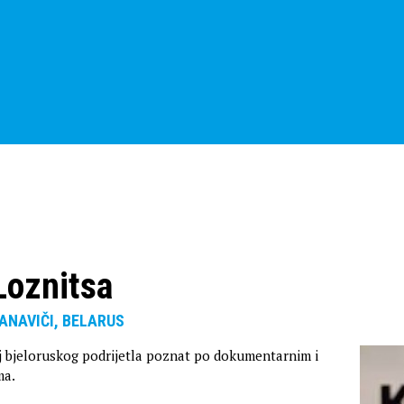
Loznitsa
RANAVIČI, BELARUS
lj bjeloruskog podrijetla poznat po dokumentarnim i
ma.