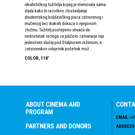
idealističkog tužitelja kojeg je imenovala sama
vlada kako bi razotkrio zlostavljanje
disidentskog boljševičkog pisca zatvorenog i
mučenog bez ikakvih dokaza o njegovom
zločinu. Tužitelj postepeno shvaća da
nedostatak razloga za piščevo zatvaranje nije
jedinstven slučaj pod Staljinovim režimom, a
zatvorenikov odvjetnik početnik mož...
COLOR, 118'
ABOUT CINEMA AND
CONT
PROGRAM
EMAIL
:
in
PARTNERS AND DONORS
ADDRESS