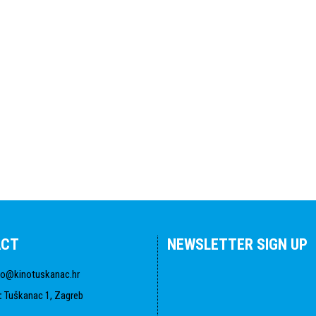
ACT
NEWSLETTER SIGN UP
fo@kinotuskanac.hr
:
Tuškanac 1, Zagreb