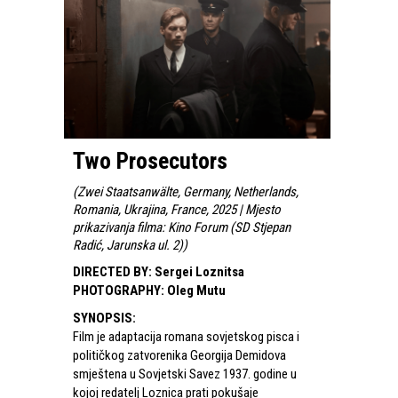
Two Prosecutors
(
Zwei Staatsanwälte, Germany, Netherlands,
Romania, Ukrajina, France, 2025 | Mjesto
prikazivanja filma: Kino Forum (SD Stjepan
Radić, Jarunska ul. 2)
)
DIRECTED BY
:
Sergei Loznitsa
PHOTOGRAPHY
:
Oleg Mutu
SYNOPSIS
:
Film je adaptacija romana sovjetskog pisca i
političkog zatvorenika Georgija Demidova
smještena u Sovjetski Savez 1937. godine u
kojoj redatelj Loznica prati pokušaje