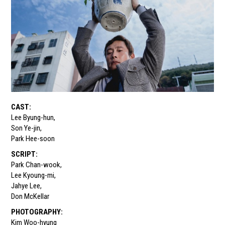
CAST
:
Lee Byung-hun
,
Son Ye-jin
,
Park Hee-soon
SCRIPT
:
Park Chan-wook
,
Lee Kyoung-mi
,
Jahye Lee
,
Don McKellar
PHOTOGRAPHY
:
Kim Woo-hyung