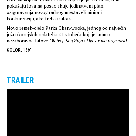
pokušaju lova na posao skuje jedinstveni plan
osiguravanja novog radnog mjesta: eliminirati
konkurenciju, ako treba i silom…
Novo remek-djelo Parka Chan-wooka, jednog od najvećih
južnokorejskih redatelja 21. stoljeća koji je snimio
nezaboravne hitove
Oldboy
,
Sluškinja
i
Dvostruka prijevara
!
COLOR, 139'
TRAILER