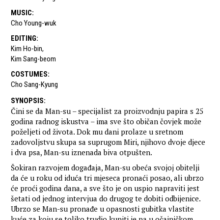
MUSIC
:
Cho Young-wuk
EDITING
:
Kim Ho-bin
,
Kim Sang-beom
COSTUMES
:
Cho Sang-Kyung
SYNOPSIS
:
Čini se da Man-su – specijalist za proizvodnju papira s 25
godina radnog iskustva – ima sve što običan čovjek može
poželjeti od života. Dok mu dani prolaze u sretnom
zadovoljstvu skupa sa suprugom Miri, njihovo dvoje djece
i dva psa, Man-su iznenada biva otpušten.
Šokiran razvojem događaja, Man-su obeća svojoj obitelji
da će u roku od iduća tri mjeseca pronaći posao, ali ubrzo
će proći godina dana, a sve što je on uspio napraviti jest
šetati od jednog intervjua do drugog te dobiti odbijenice.
Ubrzo se Man-su pronađe u opasnosti gubitka vlastite
kuće za koju se toliko trudio kupiti je pa u očajničkom