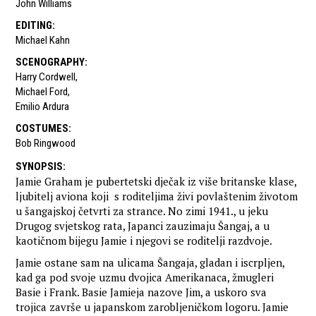
John Williams
EDITING
:
Michael Kahn
SCENOGRAPHY
:
Harry Cordwell
,
Michael Ford
,
Emilio Ardura
COSTUMES
:
Bob Ringwood
SYNOPSIS
:
Jamie Graham je pubertetski dječak iz više britanske klase,
ljubitelj aviona koji s roditeljima živi povlaštenim životom
u šangajskoj četvrti za strance. No zimi 1941., u jeku
Drugog svjetskog rata, Japanci zauzimaju Šangaj, a u
kaotičnom bijegu Jamie i njegovi se roditelji razdvoje.
Jamie ostane sam na ulicama Šangaja, gladan i iscrpljen,
kad ga pod svoje uzmu dvojica Amerikanaca, žmugleri
Basie i Frank. Basie Jamieja nazove Jim, a uskoro sva
trojica završe u japanskom zarobljeničkom logoru. Jamie