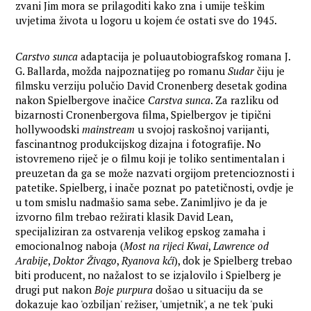
zvani Jim mora se prilagoditi kako zna i umije teškim
uvjetima života u logoru u kojem će ostati sve do 1945.
Carstvo sunca
adaptacija je poluautobiografskog romana J.
G. Ballarda, možda najpoznatijeg po romanu
Sudar
čiju je
filmsku verziju polučio David Cronenberg desetak godina
nakon Spielbergove inačice
Carstva sunca
. Za razliku od
bizarnosti Cronenbergova filma, Spielbergov je tipični
hollywoodski
mainstream
u svojoj raskošnoj varijanti,
fascinantnog produkcijskog dizajna i fotografije. No
istovremeno riječ je o filmu koji je toliko sentimentalan i
preuzetan da ga se može nazvati orgijom pretencioznosti i
patetike. Spielberg, i inače poznat po patetičnosti, ovdje je
u tom smislu nadmašio sama sebe. Zanimljivo je da je
izvorno film trebao režirati klasik David Lean,
specijaliziran za ostvarenja velikog epskog zamaha i
emocionalnog naboja (
Most na rijeci Kwai
,
Lawrence od
Arabije
,
Doktor Živago
,
Ryanova kći
), dok je Spielberg trebao
biti producent, no nažalost to se izjalovilo i Spielberg je
drugi put nakon
Boje purpura
došao u situaciju da se
dokazuje kao 'ozbiljan' režiser, 'umjetnik', a ne tek 'puki