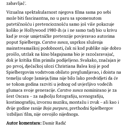
zabavljač'.
Vizualna spektakularnost njegova filma sama po sebi
može biti fascinantna, no u paru sa spomenutom
patetičnošću i pretencioznošću samo još više pokazuje
koliko je Hollywood 1980-ih (a i ne samo tad) bio u krivu
kad je svoje umjetničke pretenzije povjeravao autorima
poput Spielberga.
Carstvo sunca
, usprkos služenja
mainstreamaškoj podobnosti, čak ni kod publike nije dobro
prošlo, utržak na kino blagajnama bio je razočaravajuć,
dok je kritika film primila podijeljeno. Svakako, značajan je
po prvoj, dječačkoj ulozi Christiana Balea koji je pod
Spielbergovim vodstvom obilato preglumljavao, i doista na
temelju uloge Jamieja/Jima nije bilo lako predvidjeti da će
se tokom godina razviti u jednog od uvjerljivo vodećih
glumaca svoje generacije.
Carstvo sunca
nominirano je za
šest Oscara – za najbolju fotografiju, scenografiju,
kostimografiju, izvornu muziku, montažu i zvuk – ali kao i
dvije godine ranije
Boja purpura
, prethodni Spielbergov
'ozbiljan' film, nije osvojilo nijednoga.
Autor komentara:
Damir Radić