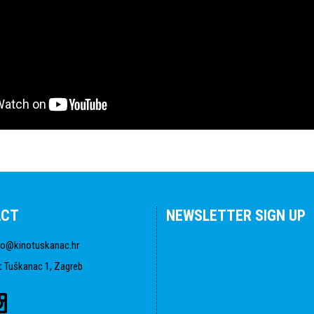
ACT
NEWSLETTER SIGN UP
fo@kinotuskanac.hr
:
Tuškanac 1, Zagreb