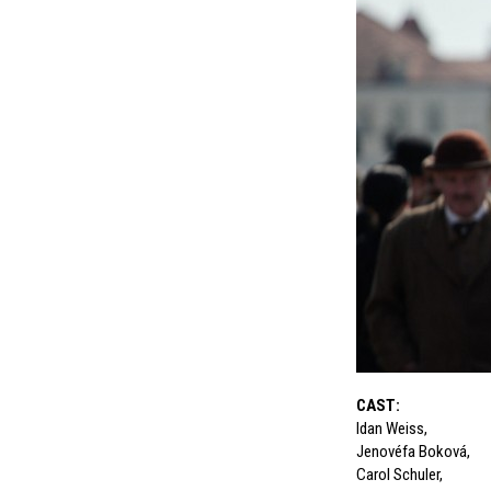
CAST
:
Idan Weiss
,
Jenovéfa Boková
,
Carol Schuler
,