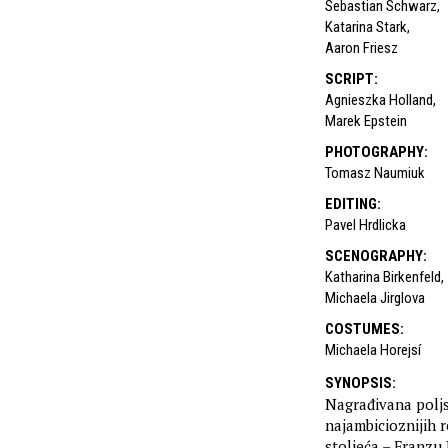
Sebastian Schwarz
,
Katarina Stark
,
Aaron Friesz
SCRIPT
:
Agnieszka Holland
,
Marek Epstein
PHOTOGRAPHY
:
Tomasz Naumiuk
EDITING
:
Pavel Hrdlicka
SCENOGRAPHY
:
Katharina Birkenfeld
,
Michaela Jirglova
COSTUMES
:
Michaela Horejsí
SYNOPSIS
:
Nagrađivana poljs
najambicioznijih r
stoljeća – Franzu 