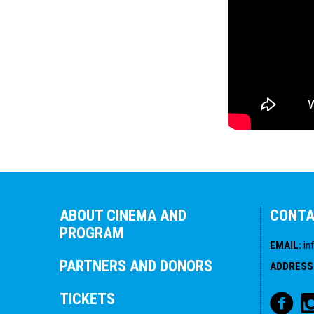
ABOUT CINEMA AND
CONT
PROGRAM
EMAIL
:
in
PARTNERS AND DONORS
ADDRESS
TICKETS