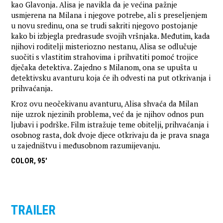
kao Glavonja. Alisa je navikla da je većina pažnje
usmjerena na Milana i njegove potrebe, ali s preseljenjem
u novu sredinu, ona se trudi sakriti njegovo postojanje
kako bi izbjegla predrasude svojih vršnjaka. Međutim, kada
njihovi roditelji misteriozno nestanu, Alisa se odlučuje
suočiti s vlastitim strahovima i prihvatiti pomoć trojice
dječaka detektiva. Zajedno s Milanom, ona se upušta u
detektivsku avanturu koja će ih odvesti na put otkrivanja i
prihvaćanja.
Kroz ovu neočekivanu avanturu, Alisa shvaća da Milan
nije uzrok njezinih problema, već da je njihov odnos pun
ljubavi i podrške. Film istražuje teme obitelji, prihvaćanja i
osobnog rasta, dok dvoje djece otkrivaju da je prava snaga
u zajedništvu i međusobnom razumijevanju.
COLOR, 95'
TRAILER