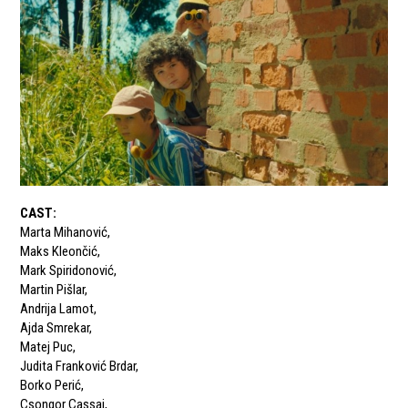
CAST
:
Marta Mihanović
,
Maks Kleončić
,
Mark Spiridonović
,
Martin Pišlar
,
Andrija Lamot
,
Ajda Smrekar
,
Matej Puc
,
Judita Franković Brdar
,
Borko Perić
,
Csongor Cassai
,