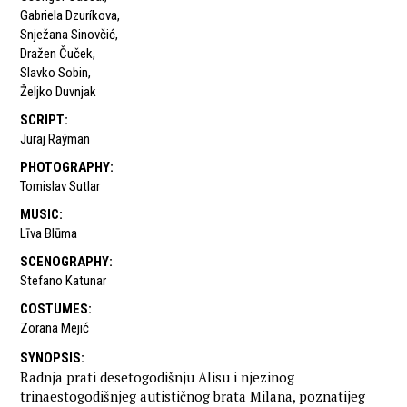
Gabriela Dzuríkova
,
Snježana Sinovčić
,
Dražen Čuček
,
Slavko Sobin
,
Željko Duvnjak
SCRIPT
:
Juraj Raýman
PHOTOGRAPHY
:
Tomislav Sutlar
MUSIC
:
Līva Blūma
SCENOGRAPHY
:
Stefano Katunar
COSTUMES
:
Zorana Mejić
SYNOPSIS
:
Radnja prati desetogodišnju Alisu i njezinog
trinaestogodišnjeg autističnog brata Milana, poznatijeg