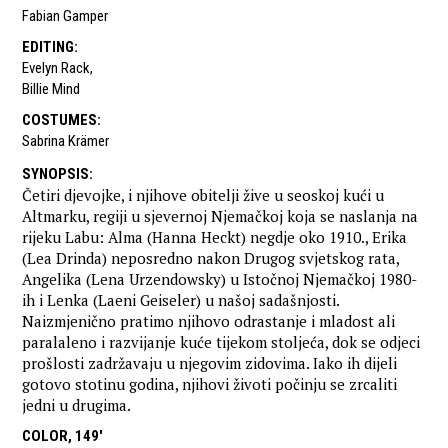
Fabian Gamper
EDITING
:
Evelyn Rack
,
Billie Mind
COSTUMES
:
Sabrina Krämer
SYNOPSIS
:
Četiri djevojke, i njihove obitelji žive u seoskoj kući u
Altmarku, regiji u sjevernoj Njemačkoj koja se naslanja na
rijeku Labu: Alma (Hanna Heckt) negdje oko 1910., Erika
(Lea Drinda) neposredno nakon Drugog svjetskog rata,
Angelika (Lena Urzendowsky) u Istočnoj Njemačkoj 1980-
ih i Lenka (Laeni Geiseler) u našoj sadašnjosti.
Naizmjenično pratimo njihovo odrastanje i mladost ali
paralaleno i razvijanje kuće tijekom stoljeća, dok se odjeci
prošlosti zadržavaju u njegovim zidovima. Iako ih dijeli
gotovo stotinu godina, njihovi životi počinju se zrcaliti
jedni u drugima.
COLOR, 149'