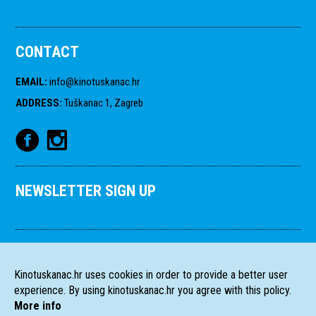
CONTACT
EMAIL
:
info@kinotuskanac.hr
ADDRESS
:
Tuškanac 1, Zagreb
NEWSLETTER SIGN UP
Kinotuskanac.hr uses cookies in order to provide a better user
experience. By using kinotuskanac.hr you agree with this policy.
More info