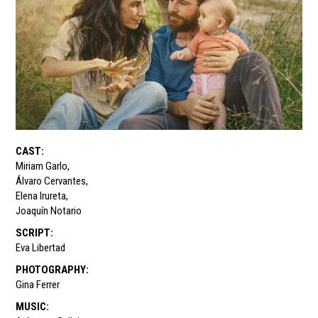
CAST
:
Miriam Garlo
,
Álvaro Cervantes
,
Elena Irureta
,
Joaquín Notario
SCRIPT
:
Eva Libertad
PHOTOGRAPHY
:
Gina Ferrer
MUSIC
: