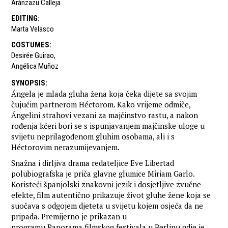
Aránzazu Calleja
EDITING
:
Marta Velasco
COSTUMES
:
Desirée Guirao
,
Angélica Muñoz
SYNOPSIS
:
Ángela je mlada gluha žena koja čeka dijete sa svojim
čujućim partnerom Héctorom. Kako vrijeme odmiče,
Ángelini strahovi vezani za majčinstvo rastu, a nakon
rođenja kćeri bori se s ispunjavanjem majčinske uloge u
svijetu neprilagođenom gluhim osobama, ali i s
Héctorovim nerazumijevanjem.
Snažna i dirljiva drama redateljice Eve Libertad
polubiografska je priča glavne glumice Miriam Garlo.
Koristeći španjolski znakovni jezik i dosjetljive zvučne
efekte, film autentično prikazuje život gluhe žene koja se
suočava s odgojem djeteta u svijetu kojem osjeća da ne
pripada. Premijerno je prikazan u
programu Panorama filmskog festivala u Berlinu gdje je