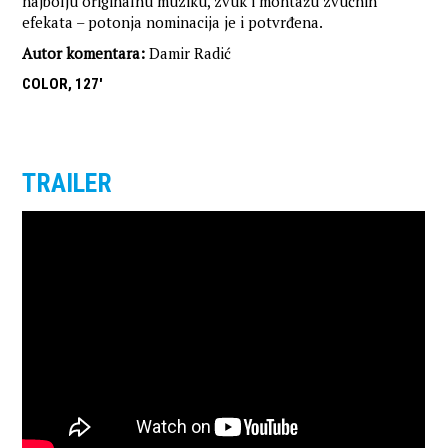
najbolju originalnu muziku, zvuk i montažu zvučnih
efekata – potonja nominacija je i potvrđena.
Autor komentara:
Damir Radić
COLOR, 127'
TRAILER