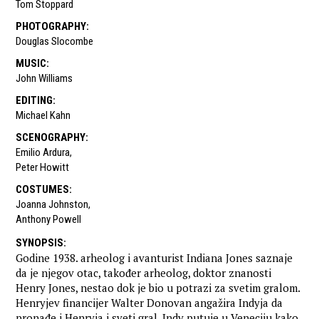
Tom Stoppard
PHOTOGRAPHY
:
Douglas Slocombe
MUSIC
:
John Williams
EDITING
:
Michael Kahn
SCENOGRAPHY
:
Emilio Ardura
,
Peter Howitt
COSTUMES
:
Joanna Johnston
,
Anthony Powell
SYNOPSIS
:
Godine 1938. arheolog i avanturist Indiana Jones saznaje
da je njegov otac, također arheolog, doktor znanosti
Henry Jones, nestao dok je bio u potrazi za svetim gralom.
Henryjev financijer Walter Donovan angažira Indyja da
pronađe i Henryja i sveti gral. Indy putuje u Veneciju kako