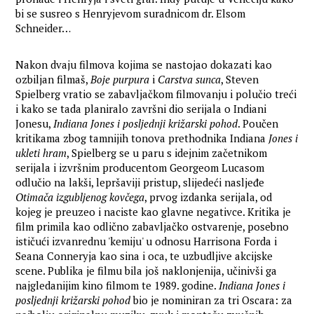
bi se susreo s Henryjevom suradnicom dr. Elsom
Schneider…
Nakon dvaju filmova kojima se nastojao dokazati kao
ozbiljan filmaš,
Boje purpura
i
Carstva sunca
, Steven
Spielberg vratio se zabavljačkom filmovanju i polučio treći
i kako se tada planiralo završni dio serijala o Indiani
Jonesu,
Indiana Jones i posljednji križarski pohod
. Poučen
kritikama zbog tamnijih tonova prethodnika Indiana
Jones i
ukleti hram
, Spielberg se u paru s idejnim začetnikom
serijala i izvršnim producentom Georgeom Lucasom
odlučio na lakši, lepršaviji pristup, slijedeći nasljeđe
Otimača izgubljenog kovčega
, prvog izdanka serijala, od
kojeg je preuzeo i naciste kao glavne negativce. Kritika je
film primila kao odlično zabavljačko ostvarenje, posebno
ističući izvanrednu 'kemiju' u odnosu Harrisona Forda i
Seana Conneryja kao sina i oca, te uzbudljive akcijske
scene. Publika je filmu bila još naklonjenija, učinivši ga
najgledanijim kino filmom te 1989. godine.
Indiana Jones i
posljednji križarski pohod
bio je nominiran za tri Oscara: za