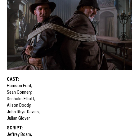
CAST
:
Harrison Ford
,
Sean Connery
,
Denholm Elliott
,
Alison Doody
,
John Rhys-Davies
,
Julian Glover
SCRIPT
:
Jeffrey Boam
,