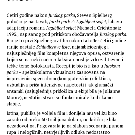
Četiri godine nakon
Jurskog parka
, Steven Spielberg
polučio je nastavak,
Jurski park 2: Izgubljeni svijet
, labavu
adaptaciju romana
Izgubljeni svijet
Michaela Crichtonaiz
1995., napisanog pod pritiskom obožavatelja
Jurskog parka
.
Bio je to prvi Spielbergov film nakon također četiri godine
ranije nastale
Schindlerove liste
, najambicioznijeg i
najuspješnijeg film kompletna njegova opusa, ostvarenje
kojim se na neki način relaksirao poslije vrlo zahtjevne i
teške teme holokausta. Recept je bio isti kao u
Jurskom
parku
– spektakularna vizualnost zasnovana na
impresivnim specijalnim (kompjuterskim) efektima,
uzbudljiva priča intenzivne napetosti i jak glumački
ansambl (najuglednija pridošlica u ekipi bila je Julianne
Moore), međutim stvari su funkcionirale kud i kamo
slabije.
Istina, publika je voljela film i donijela mu veliku kino
zaradu od preko 600 milijuna dolara, no kritika je bila
nezadovoljna. Prigovarala je na slabom scenariju punom
rupa i nelogičnih, neuvjerljivih odluka nedostatno