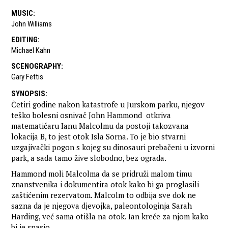
MUSIC
:
John Williams
EDITING
:
Michael Kahn
SCENOGRAPHY
:
Gary Fettis
SYNOPSIS
:
Četiri godine nakon katastrofe u Jurskom parku, njegov
teško bolesni osnivač John Hammond otkriva
matematičaru Ianu Malcolmu da postoji takozvana
lokacija B, to jest otok Isla Sorna. To je bio stvarni
uzgajivački pogon s kojeg su dinosauri prebačeni u izvorni
park, a sada tamo žive slobodno, bez ograda.
Hammond moli Malcolma da se pridruži malom timu
znanstvenika i dokumentira otok kako bi ga proglasili
zaštićenim rezervatom. Malcolm to odbija sve dok ne
sazna da je njegova djevojka, paleontologinja Sarah
Harding, već sama otišla na otok. Ian kreće za njom kako
bi je spasio…