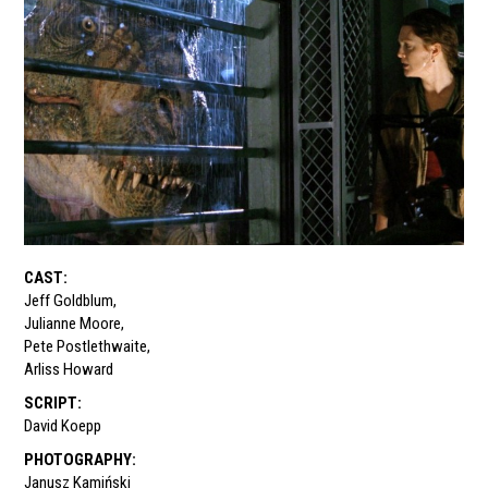
CAST
:
Jeff Goldblum
,
Julianne Moore
,
Pete Postlethwaite
,
Arliss Howard
SCRIPT
:
David Koepp
PHOTOGRAPHY
:
Janusz Kamiński