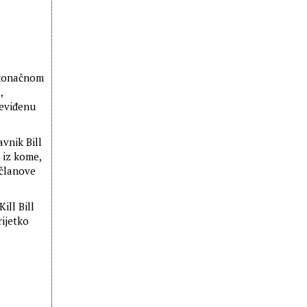
m konačnom
,
neviđenu
avnik Bill
 iz kome,
 članove
ill Bill
rijetko