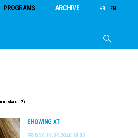
PROGRAMS
ARCHIVE
|
HR
EN
arunska ul. 2)
SHOWING AT
FRIDAY, 10.04.2026 19:00