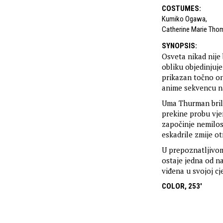
COSTUMES
:
Kumiko Ogawa
,
Catherine Marie Tho
SYNOPSIS
:
Osveta nikad nije
obliku objedinjuje
prikazan točno on
anime sekvencu na
Uma Thurman brilji
prekine probu vje
započinje nemilos
eskadrile zmije ot
U prepoznatljivom
ostaje jedna od na
viđena u svojoj cj
COLOR, 253'