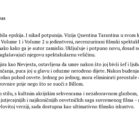
mas
 bila epskija. I nikad potpunija. Vizija Quentina Tarantina u svo
 Volume 1 i Volume 2 u jedinstveni, necenzurirani filmski spektakl
ako kako ga je autor zamislio. Uključuje i potpuno novu, dosad 
glašavajući njegovu spektakularnu veličinu.
ra kao Nevjesta, ostavljena da umre nakon što joj bivši šef i ljub
nčanja, puca joj u glavu i oduzme nerođeno dijete. Nakon buđenja
rdan pohod osvete. Jednog po jednog, mora eliminirati preostale
rovnice prije nego što se suoči s Billom.
 stilu, s kultnim akcijskim sekvencama i nezaboravnom glazbom, K
jutjecajnijih i najikoničnijih osvetničkih saga suvremenog filma – 
elovitoj verziji, sada dostupna kao ultimativno filmsko iskustvo.