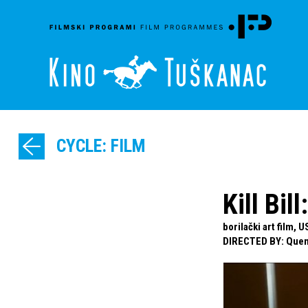
CYCLE: FILM
Kill Bil
borilački art film, 
DIRECTED BY
:
Quen