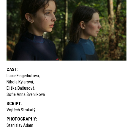
CAST
:
Lucie Fingerhutová
,
Nikola Kylarová
,
Eliška Bašusová
,
Sofie Anna Švehlíková
SCRIPT
:
Vojtěch Strakatý
PHOTOGRAPHY
:
Stanislav Adam