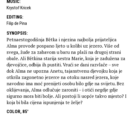
MUSIC
:
Krystof Kricek
EDITING
:
Filip de Pina
SYNOPSIS
:
Petnaestogodišnja Bětka i njezina najbolja prijateljica
Alma provode pospano ljeto u kolibi uz jezero. Više od
svega, žude za zabavom u baru na plaži na drugoj strani
obale. Ali Bětkina starija sestra Marie, koja je zadužena za
djevojčice, odbija ih pustiti. Vrući se dani razvlače – sve
dok Alma ne upozna Anetu, tajanstvenu djevojku koja je
otkrila zagonetno jezerce na otoku nasred jezera, koje
navodno ima moć prenijeti osobu bilo gdje na svijetu. Bez
oklijevanja, Alma odlučuje zaroniti – i otići negdje gdje
sigurno mora biti bolje. Ali postoji li uopće takvo mjesto? I
koja bi bila cijena ispunjenja te želje?
COLOR, 85'