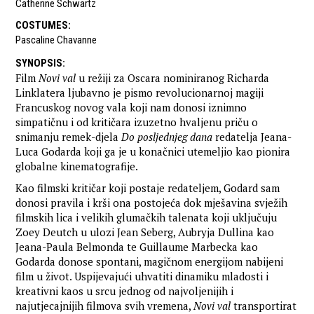
Catherine Schwartz
COSTUMES
:
Pascaline Chavanne
SYNOPSIS
:
Film
Novi val
u režiji za Oscara nominiranog Richarda
Linklatera ljubavno je pismo revolucionarnoj magiji
Francuskog novog vala koji nam donosi iznimno
simpatičnu i od kritičara izuzetno hvaljenu priču o
snimanju remek-djela
Do posljednjeg dana
redatelja Jeana-
Luca Godarda koji ga je u konačnici utemeljio kao pionira
globalne kinematografije.
Kao filmski kritičar koji postaje redateljem, Godard sam
donosi pravila i krši ona postojeća dok mješavina svježih
filmskih lica i velikih glumačkih talenata koji uključuju
Zoey Deutch u ulozi Jean Seberg, Aubryja Dullina kao
Jeana-Paula Belmonda te Guillaume Marbecka kao
Godarda donose spontani, magičnom energijom nabijeni
film u život. Uspijevajući uhvatiti dinamiku mladosti i
kreativni kaos u srcu jednog od najvoljenijih i
najutjecajnijih filmova svih vremena,
Novi val
transportirat