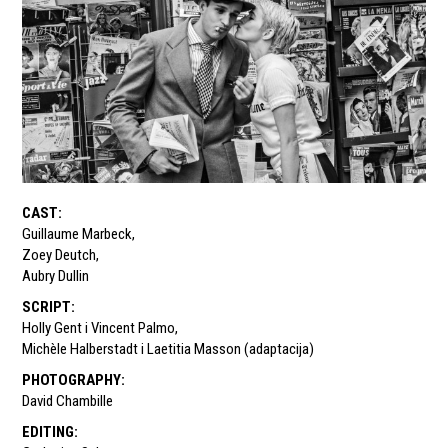
CAST
:
Guillaume Marbeck
,
Zoey Deutch
,
Aubry Dullin
SCRIPT
:
Holly Gent i Vincent Palmo
,
Michèle Halberstadt i Laetitia Masson (adaptacija)
PHOTOGRAPHY
:
David Chambille
EDITING
: