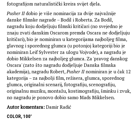
fotografijom naturalistički kreira svijet djela.
Pusher II
dobio je više nominacija za dvije najvažnije
danske filmske nagrade – Bodil i Roberta. Za Bodil,
nagradu koju dodjeljuju filmski kritičari (no svejedno je
znaju zvati danskim Oscarom premda Oscara ne dodjeljuju
kritičari), bio je nominiran u kategorijama najboljeg filma,
glavnog i sporednog glumca (u potonjoj kategoriji bio je
nominiran Leif Sylvester za ulogu Vojvode), a nagradu je
dobio Mikkelsen za najboljeg glumca. Za 'pravog danskog
Oscara' (zato što nagradu dodjeljuje Danska filmska
akademija), nagradu Robert,
Pusher
II
nominiran je u čak 12
kategorija – za najbolji film, režisera, glumca, sporednog
glumca, originalni scenarij, fotografiju, scenografiju,
originalnu muziku, montažu, kostimografiju, šminku i zvuk,
no nagradu je ponovo dobio samo Mads Mikkelsen.
Autor komentara:
Damir Radić
COLOR, 100'