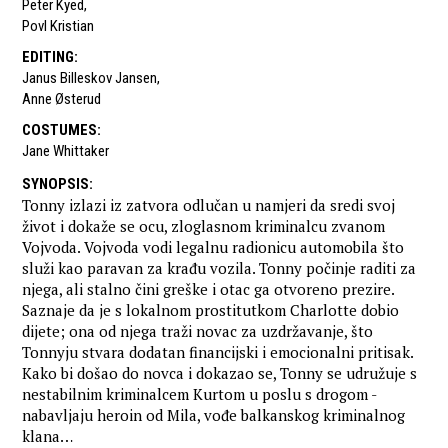
Peter Kyed
,
Povl Kristian
EDITING
:
Janus Billeskov Jansen
,
Anne Østerud
COSTUMES
:
Jane Whittaker
SYNOPSIS
:
Tonny izlazi iz zatvora odlučan u namjeri da sredi svoj
život i dokaže se ocu, zloglasnom kriminalcu zvanom
Vojvoda. Vojvoda vodi legalnu radionicu automobila što
služi kao paravan za krađu vozila. Tonny počinje raditi za
njega, ali stalno čini greške i otac ga otvoreno prezire.
Saznaje da je s lokalnom prostitutkom Charlotte dobio
dijete; ona od njega traži novac za uzdržavanje, što
Tonnyju stvara dodatan financijski i emocionalni pritisak.
Kako bi došao do novca i dokazao se, Tonny se udružuje s
nestabilnim kriminalcem Kurtom u poslu s drogom -
nabavljaju heroin od Mila, vođe balkanskog kriminalnog
klana…