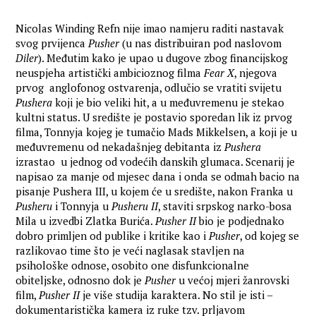
Nicolas Winding Refn nije imao namjeru raditi nastavak
svog prvijenca
Pusher
(u nas distribuiran pod naslovom
Diler
). Međutim kako je upao u dugove zbog financijskog
neuspjeha artistički ambicioznog filma
Fear X
, njegova
prvog anglofonog ostvarenja, odlučio se vratiti svijetu
Pushera
koji je bio veliki hit, a u međuvremenu je stekao
kultni status. U središte je postavio sporedan lik iz prvog
filma, Tonnyja kojeg je tumačio Mads Mikkelsen, a koji je u
međuvremenu od nekadašnjeg debitanta iz
Pushera
izrastao u jednog od vodećih danskih glumaca. Scenarij je
napisao za manje od mjesec dana i onda se odmah bacio na
pisanje Pushera III, u kojem će u središte, nakon Franka u
Pusheru
i Tonnyja u
Pusheru II
, staviti srpskog narko-bosa
Mila u izvedbi Zlatka Burića.
Pusher II
bio je podjednako
dobro primljen od publike i kritike kao i
Pusher
, od kojeg se
razlikovao time što je veći naglasak stavljen na
psihološke odnose, osobito one disfunkcionalne
obiteljske, odnosno dok je
Pusher
u većoj mjeri žanrovski
film,
Pusher II
je više studija karaktera. No stil je isti –
dokumentaristička kamera iz ruke tzv. prljavom