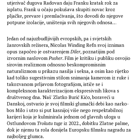
utjerivač dugova Radovan daju Franku kratak rok za
isplatu. Frank u očaju pokušava skupiti novac kroz
pljačke, prevare i premlaćivanja, što dovodi do njegove
potpune izolacije, uništenja svih njegovih odnosa…
Jedan od najuzbudljivijih evropskih, pa i svjetskih
žanrovskih režisera, Nicolas Winding Refn svoj izniman
opus započeo je ostvarenjem
Diler
, poznatijim pod
izvornim naslovom
Pusher
. Film je kritiku i publiku osvojio
sirovim realizmom odnosno beskompromisnim
naturalizmom u prikazu nasilja i seksa, a osim kao rijetko
kad toliko sugestivnim stilom snimanja kamerom iz ruke i
takozvanom prljavom fotografijom, ističe se i
kompleksnom karakterizacijom ekspresivnih likova s
društvenog dna. 'Naš' Zlatko Burić Kićo, boraveći u
Danskoj, ostvario je svoj filmski glumački debi kao narko-
bos Milo i utro si put kasnijoj više nego respektabilnoj
karijeri koja je kulminirala jednom od glavnih uloga u
Östlundovom
Trokutu tuge
iz 2022., dobitku Zlatne palme,
dok je njemu ta rola donijela Europsku filmsku nagradu za
najboljeg glumca.