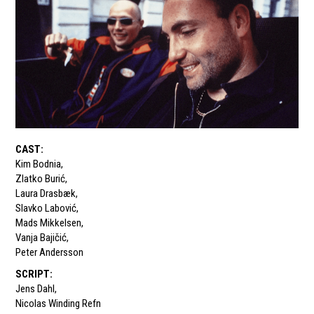
CAST
:
Kim Bodnia
,
Zlatko Burić
,
Laura Drasbæk
,
Slavko Labović
,
Mads Mikkelsen
,
Vanja Bajičić
,
Peter Andersson
SCRIPT
:
Jens Dahl
,
Nicolas Winding Refn