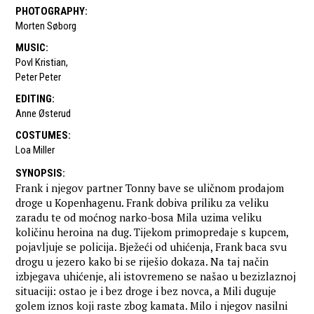
PHOTOGRAPHY
:
Morten Søborg
MUSIC
:
Povl Kristian
,
Peter Peter
EDITING
:
Anne Østerud
COSTUMES
:
Loa Miller
SYNOPSIS
:
Frank i njegov partner Tonny bave se uličnom prodajom
droge u Kopenhagenu. Frank dobiva priliku za veliku
zaradu te od moćnog narko-bosa Mila uzima veliku
količinu heroina na dug. Tijekom primopredaje s kupcem,
pojavljuje se policija. Bježeći od uhićenja, Frank baca svu
drogu u jezero kako bi se riješio dokaza. Na taj način
izbjegava uhićenje, ali istovremeno se našao u bezizlaznoj
situaciji: ostao je i bez droge i bez novca, a Mili duguje
golem iznos koji raste zbog kamata. Milo i njegov nasilni