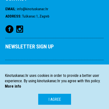
EMAIL
:
info@kinotuskanac.hr
ADDRESS
:
Tuškanac 1, Zagreb
NEWSLETTER SIGN UP
Kinotuskanac.hr uses cookies in order to provide a better user
experience. By using kinotuskanac.hr you agree with this policy.
More info
I AGREE
HR
EN
All rights reserved
2004-2026 Filmski programi. c/o HFS, Tuškanac 1,
©