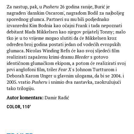
Za nastup, pak, u
Pusheru
26 godina ranije, Burić je
nagrađen 'danskim Oscarom', nagradom Bodil za najboljeg
sporednog glumca. Partneri su mu bili podjednako
izvanredni Kim Bodnia kao očajni Frank i tada nepoznati
debitant Mads Mikkelsen kao njegov prijatelj Tonny; malo
tko je u to vrijeme mogao slutiti da će Mikkelsen kroz
određen broj godina postati jedan od vodećih evropskih
glumaca. Nicolas Winding Refn će kao svoj sljedeći film
realizirati zapaženu krimi-dramu
Bleeder
s gotovo
identičnom glumačkom ekipom, a potom će realizirati svoj
prvi anglofoni film, triler
Fear X
s Johnom Turtturom i
Deborah Karom Unger u glavnim ulogama, da bi se 2004. i
2005. vratio
Pusheru
i snimio dva nastavka, zaokružujući
tako trilogiju.
Autor komentara:
Damir Radić
COLOR, 110'