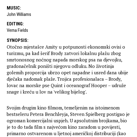
MUSIC
:
John Williams
EDITING
:
Verna Fields
SYNOPSIS
:
Otočno mjestašce Amity u potpunosti ekonomski ovisi o
turizmu, pa kad šerif Brody zatvori lokalnu plažu zbog
smrtonosnog noćnog napada morskog psa na djevojku,
gradonačelnik poništi njegovu odluku. No životinja
golemih proporcija ubrzo opet napadne i usred dana ubije
dječaka nadomak plaže. Trojica profesionalaca – Brody,
lovac na morske pse Quint i oceanograf Hooper – udruže
snage i kreću u lov na 'velikog bijelog'.
Svojim drugim kino filmom, temeljenim na istoimenom
bestseleru Petera Benchleyja, Steven Spielberg postigao je
ogroman komercijalni uspjeh. U apsolutnim brojkama, bio
je to do tada film s najvećom kino zaradom u povijesti,
primarno ostvarenom u ljetnoj američkoj distribuciji (kao