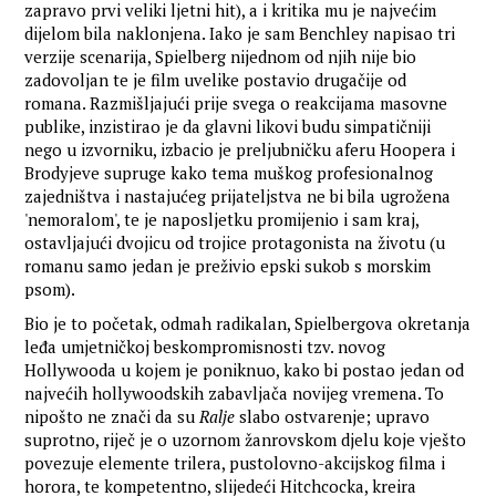
zapravo prvi veliki ljetni hit), a i kritika mu je najvećim
dijelom bila naklonjena. Iako je sam Benchley napisao tri
verzije scenarija, Spielberg nijednom od njih nije bio
zadovoljan te je film uvelike postavio drugačije od
romana. Razmišljajući prije svega o reakcijama masovne
publike, inzistirao je da glavni likovi budu simpatičniji
nego u izvorniku, izbacio je preljubničku aferu Hoopera i
Brodyjeve supruge kako tema muškog profesionalnog
zajedništva i nastajućeg prijateljstva ne bi bila ugrožena
'nemoralom', te je naposljetku promijenio i sam kraj,
ostavljajući dvojicu od trojice protagonista na životu (u
romanu samo jedan je preživio epski sukob s morskim
psom).
Bio je to početak, odmah radikalan, Spielbergova okretanja
leđa umjetničkoj beskompromisnosti tzv. novog
Hollywooda u kojem je poniknuo, kako bi postao jedan od
najvećih hollywoodskih zabavljača novijeg vremena. To
nipošto ne znači da su
Ralje
slabo ostvarenje; upravo
suprotno, riječ je o uzornom žanrovskom djelu koje vješto
povezuje elemente trilera, pustolovno-akcijskog filma i
horora, te kompetentno, slijedeći Hitchcocka, kreira