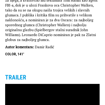
za njega, a kvalitetno mu sekundira Tom Hanks kao agent
FBI-a, dok je u ulozi Frankova oca Christopher Walken,
tako da su se na okupu našla trojica velikih i slavnih
glumaca. I publika i kritika film su prihvatile s velikom
naklonošću, a nominiran je za dva Oscara: za najboljeg
sporednog glumca (Christopher Walken) i najbolju
originalnu glazbu (Spielbergov stalni suradnik John
Williams). Leonardo DiCaprio nominiran je pak za Zlatni
globus za najboljeg glumca.
Autor komentara:
Damir Radić
COLOR, 141'
TRAILER