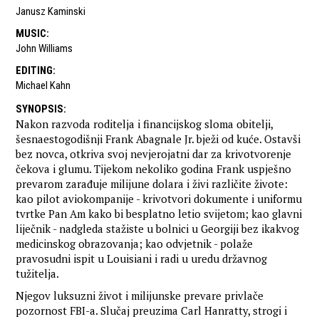
Janusz Kaminski
MUSIC
:
John Williams
EDITING
:
Michael Kahn
SYNOPSIS
:
Nakon razvoda roditelja i financijskog sloma obitelji,
šesnaestogodišnji Frank Abagnale Jr. bježi od kuće. Ostavši
bez novca, otkriva svoj nevjerojatni dar za krivotvorenje
čekova i glumu. Tijekom nekoliko godina Frank uspješno
prevarom zarađuje milijune dolara i živi različite živote:
kao pilot aviokompanije - krivotvori dokumente i uniformu
tvrtke Pan Am kako bi besplatno letio svijetom; kao glavni
liječnik - nadgleda stažiste u bolnici u Georgiji bez ikakvog
medicinskog obrazovanja; kao odvjetnik - polaže
pravosudni ispit u Louisiani i radi u uredu državnog
tužitelja.
Njegov luksuzni život i milijunske prevare privlače
pozornost FBI-a. Slučaj preuzima Carl Hanratty, strogi i