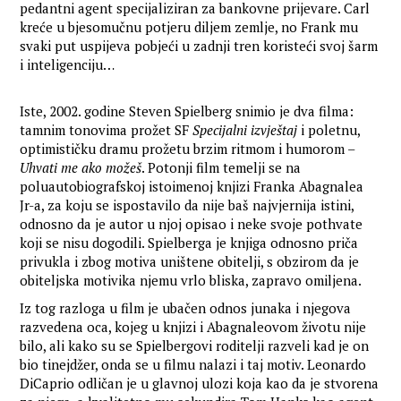
pedantni agent specijaliziran za bankovne prijevare. Carl
kreće u bjesomučnu potjeru diljem zemlje, no Frank mu
svaki put uspijeva pobjeći u zadnji tren koristeći svoj šarm
i inteligenciju…
Iste, 2002. godine Steven Spielberg snimio je dva filma:
tamnim tonovima prožet SF
Specijalni izvještaj
i poletnu,
optimističku dramu prožetu brzim ritmom i humorom –
Uhvati me ako možeš
. Potonji film temelji se na
poluautobiografskoj istoimenoj knjizi Franka Abagnalea
Jr-a, za koju se ispostavilo da nije baš najvjernija istini,
odnosno da je autor u njoj opisao i neke svoje pothvate
koji se nisu dogodili. Spielberga je knjiga odnosno priča
privukla i zbog motiva uništene obitelji, s obzirom da je
obiteljska motivika njemu vrlo bliska, zapravo omiljena.
Iz tog razloga u film je ubačen odnos junaka i njegova
razvedena oca, kojeg u knjizi i Abagnaleovom životu nije
bilo, ali kako su se Spielbergovi roditelji razveli kad je on
bio tinejdžer, onda se u filmu nalazi i taj motiv. Leonardo
DiCaprio odličan je u glavnoj ulozi koja kao da je stvorena