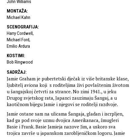
John Williams
MONTAŽA
:
Michael Kahn
SCENOGRAFIJA
:
Harry Cordwell
,
Michael Ford
,
Emilio Ardura
KOSTIMI
:
Bob Ringwood
SADRŽAJ
:
Jamie Graham je pubertetski dječak iz više britanske klase,
ljubitelj aviona koji s roditeljima živi povlaštenim životom
u šangajskoj četvrti za strance. No zimi 1941., u jeku
Drugog svjetskog rata, Japanci zauzimaju Šangaj, a u
kaotičnom bijegu Jamie i njegovi se roditelji razdvoje.
Jamie ostane sam na ulicama Šangaja, gladan i iscrpljen,
kad ga pod svoje uzmu dvojica Amerikanaca, žmugleri
Basie i Frank. Basie Jamieja nazove Jim, a uskoro sva
trojica završe u japanskom zarobljeničkom logoru. Jamie