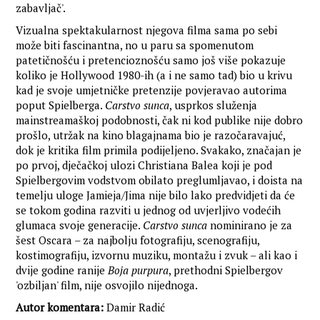
zabavljač'.
Vizualna spektakularnost njegova filma sama po sebi
može biti fascinantna, no u paru sa spomenutom
patetičnošću i pretencioznošću samo još više pokazuje
koliko je Hollywood 1980-ih (a i ne samo tad) bio u krivu
kad je svoje umjetničke pretenzije povjeravao autorima
poput Spielberga.
Carstvo sunca
, usprkos služenja
mainstreamaškoj podobnosti, čak ni kod publike nije dobro
prošlo, utržak na kino blagajnama bio je razočaravajuć,
dok je kritika film primila podijeljeno. Svakako, značajan je
po prvoj, dječačkoj ulozi Christiana Balea koji je pod
Spielbergovim vodstvom obilato preglumljavao, i doista na
temelju uloge Jamieja/Jima nije bilo lako predvidjeti da će
se tokom godina razviti u jednog od uvjerljivo vodećih
glumaca svoje generacije.
Carstvo sunca
nominirano je za
šest Oscara – za najbolju fotografiju, scenografiju,
kostimografiju, izvornu muziku, montažu i zvuk – ali kao i
dvije godine ranije
Boja purpura
, prethodni Spielbergov
'ozbiljan' film, nije osvojilo nijednoga.
Autor komentara:
Damir Radić