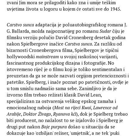
zvani Jim mora se prilagoditi kako zna i umije teškim
uvjetima života u logoru u kojem će ostati sve do 1945.
Carstvo sunca
adaptacija je poluautobiografskog romana J.
G. Ballarda, možda najpoznatijeg po romanu
Sudar
čiju je
filmsku verziju polučio David Cronenberg desetak godina
nakon Spielbergove inačice
Carstva sunca
. Za razliku od
bizarnosti Cronenbergova filma, Spielbergov je tipični
hollywoodski
mainstream
u svojoj raskošnoj varijanti,
fascinantnog produkcijskog dizajna i fotografije. No
istovremeno riječ je o filmu koji je toliko sentimentalan i
preuzetan da ga se može nazvati orgijom pretencioznosti i
patetike. Spielberg, i inače poznat po patetičnosti, ovdje je
u tom smislu nadmašio sama sebe. Zanimljivo je da je
izvorno film trebao režirati klasik David Lean,
specijaliziran za ostvarenja velikog epskog zamaha i
emocionalnog naboja (
Most na rijeci Kwai
,
Lawrence od
Arabije
,
Doktor Živago
,
Ryanova kći
), dok je Spielberg trebao
biti producent, no nažalost to se izjalovilo i Spielberg je
drugi put nakon
Boje purpura
došao u situaciju da se
dokazuje kao 'ozbiljan' režiser, 'umjetnik', a ne tek 'puki