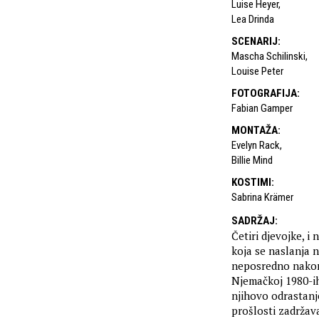
Luise Heyer
,
Lea Drinda
SCENARIJ
:
Mascha Schilinski
,
Louise Peter
FOTOGRAFIJA
:
Fabian Gamper
MONTAŽA
:
Evelyn Rack
,
Billie Mind
KOSTIMI
:
Sabrina Krämer
SADRŽAJ
:
Četiri djevojke, i
koja se naslanja 
neposredno nakon
Njemačkoj 1980-ih
njihovo odrastanje
prošlosti zadržava