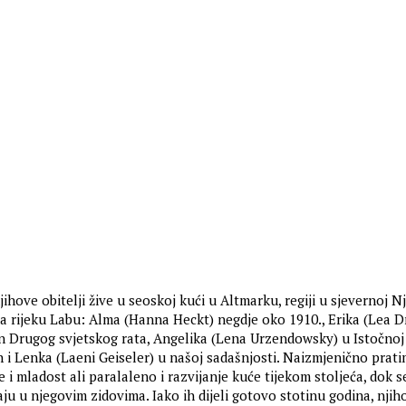
 njihove obitelji žive u seoskoj kući u Altmarku, regiji u sjevernoj 
na rijeku Labu: Alma (Hanna Heckt) negdje oko 1910., Erika (Lea D
 Drugog svjetskog rata, Angelika (Lena Urzendowsky) u Istočnoj
 i Lenka (Laeni Geiseler) u našoj sadašnjosti. Naizmjenično prat
 i mladost ali paralaleno i razvijanje kuće tijekom stoljeća, dok s
ju u njegovim zidovima. Iako ih dijeli gotovo stotinu godina, njiho