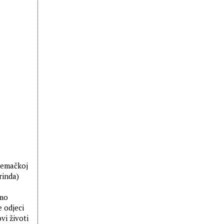
Njemačkoj
rinda)
imo
e odjeci
vi životi