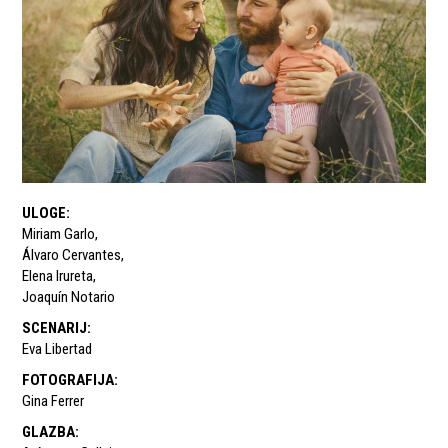
ULOGE
:
Miriam Garlo
,
Álvaro Cervantes
,
Elena Irureta
,
Joaquín Notario
SCENARIJ
:
Eva Libertad
FOTOGRAFIJA
:
Gina Ferrer
GLAZBA
: