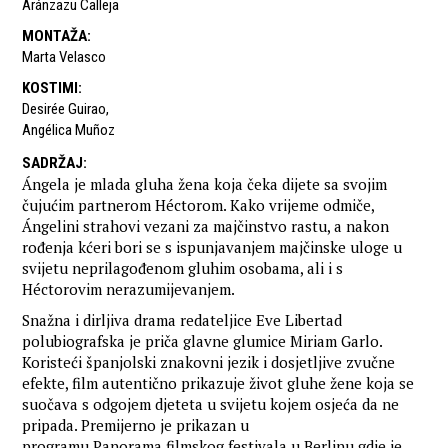
Aránzazu Calleja
MONTAŽA
:
Marta Velasco
KOSTIMI
:
Desirée Guirao
,
Angélica Muñoz
SADRŽAJ
:
Ángela je mlada gluha žena koja čeka dijete sa svojim
čujućim partnerom Héctorom. Kako vrijeme odmiče,
Ángelini strahovi vezani za majčinstvo rastu, a nakon
rođenja kćeri bori se s ispunjavanjem majčinske uloge u
svijetu neprilagođenom gluhim osobama, ali i s
Héctorovim nerazumijevanjem.
Snažna i dirljiva drama redateljice Eve Libertad
polubiografska je priča glavne glumice Miriam Garlo.
Koristeći španjolski znakovni jezik i dosjetljive zvučne
efekte, film autentično prikazuje život gluhe žene koja se
suočava s odgojem djeteta u svijetu kojem osjeća da ne
pripada. Premijerno je prikazan u
programu Panorama filmskog festivala u Berlinu gdje je