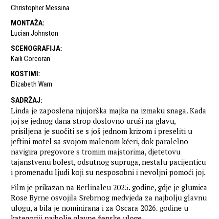
Christopher Messina
MONTAŽA
:
Lucian Johnston
SCENOGRAFIJA
:
Kaili Corcoran
KOSTIMI
:
Elizabeth Warn
SADRŽAJ
:
Linda je zaposlena njujorška majka na izmaku snaga. Kada
joj se jednog dana strop doslovno uruši na glavu,
prisiljena je suočiti se s još jednom krizom i preseliti u
jeftini motel sa svojom malenom kćeri, dok paralelno
navigira pregovore s tromim majstorima, djetetovu
tajanstvenu bolest, odsutnog supruga, nestalu pacijenticu
i promenadu ljudi koji su nesposobni i nevoljni pomoći joj.
Film je prikazan na Berlinaleu 2025. godine, gdje je glumica
Rose Byrne osvojila Srebrnog medvjeda za najbolju glavnu
ulogu, a bila je nominirana i za Oscara 2026. godine u
kategoriji najbolje glavne ženske uloge.