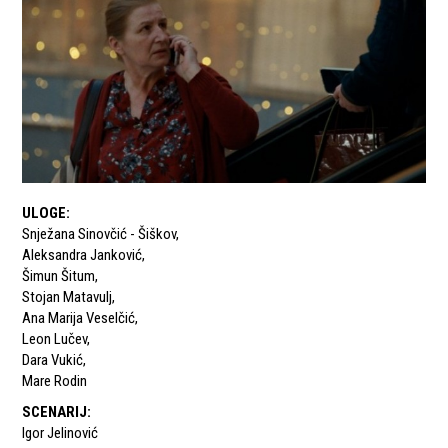
ULOGE
:
Snježana Sinovčić - Šiškov
,
Aleksandra Janković
,
Šimun Šitum
,
Stojan Matavulj
,
Ana Marija Veselčić
,
Leon Lučev
,
Dara Vukić
,
Mare Rodin
SCENARIJ
:
Igor Jelinović