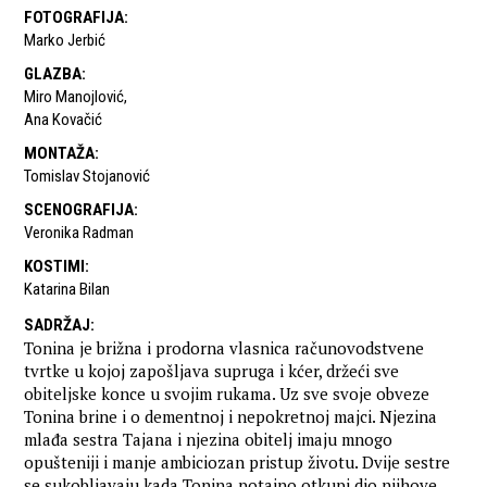
FOTOGRAFIJA
:
Marko Jerbić
GLAZBA
:
Miro Manojlović
,
Ana Kovačić
MONTAŽA
:
Tomislav Stojanović
SCENOGRAFIJA
:
Veronika Radman
KOSTIMI
:
Katarina Bilan
SADRŽAJ
:
Tonina je brižna i prodorna vlasnica računovodstvene
tvrtke u kojoj zapošljava supruga i kćer, držeći sve
obiteljske konce u svojim rukama. Uz sve svoje obveze
Tonina brine i o dementnoj i nepokretnoj majci. Njezina
mlađa sestra Tajana i njezina obitelj imaju mnogo
opušteniji i manje ambiciozan pristup životu. Dvije sestre
se sukobljavaju kada Tonina potajno otkupi dio njihove