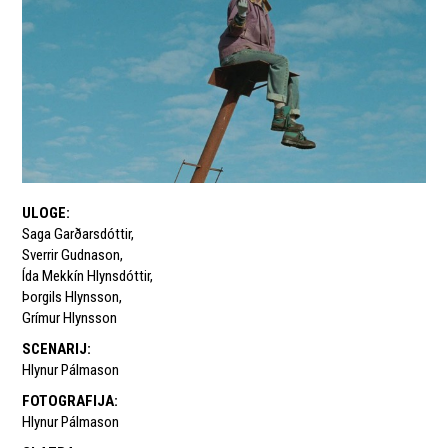
ULOGE
:
Saga Garðarsdóttir
,
Sverrir Gudnason
,
Ída Mekkín Hlynsdóttir
,
Þorgils Hlynsson
,
Grímur Hlynsson
SCENARIJ
:
Hlynur Pálmason
FOTOGRAFIJA
:
Hlynur Pálmason