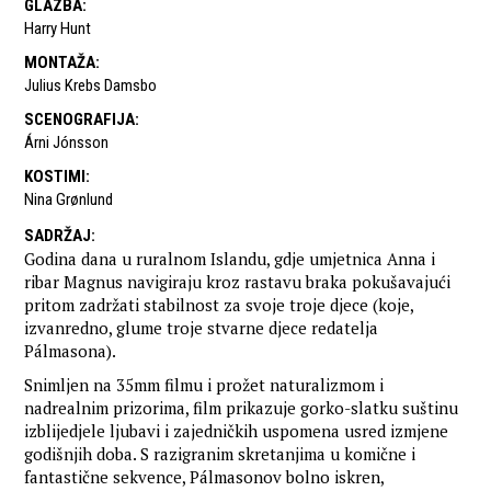
GLAZBA
:
Harry Hunt
MONTAŽA
:
Julius Krebs Damsbo
SCENOGRAFIJA
:
Árni Jónsson
KOSTIMI
:
Nina Grønlund
SADRŽAJ
:
Godina dana u ruralnom Islandu, gdje umjetnica Anna i
ribar Magnus navigiraju kroz rastavu braka pokušavajući
pritom zadržati stabilnost za svoje troje djece (koje,
izvanredno, glume troje stvarne djece redatelja
Pálmasona).
Snimljen na 35mm filmu i prožet naturalizmom i
nadrealnim prizorima, film prikazuje gorko-slatku suštinu
izblijedjele ljubavi i zajedničkih uspomena usred izmjene
godišnjih doba. S razigranim skretanjima u komične i
fantastične sekvence, Pálmasonov bolno iskren,