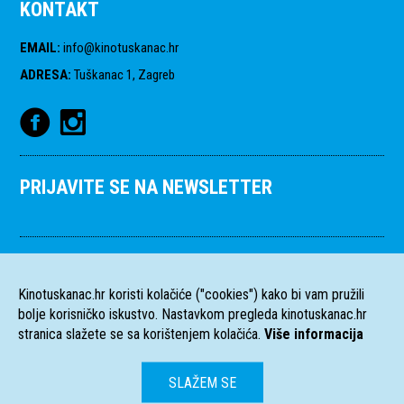
KONTAKT
EMAIL
:
info@kinotuskanac.hr
ADRESA
:
Tuškanac 1, Zagreb
PRIJAVITE SE NA NEWSLETTER
Kinotuskanac.hr koristi kolačiće ("cookies") kako bi vam pružili
bolje korisničko iskustvo. Nastavkom pregleda kinotuskanac.hr
stranica slažete se sa korištenjem kolačića.
Više informacija
SLAŽEM SE
HR
EN