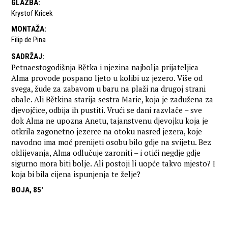
GLAZBA
:
Krystof Kricek
MONTAŽA
:
Filip de Pina
SADRŽAJ
:
Petnaestogodišnja Bětka i njezina najbolja prijateljica
Alma provode pospano ljeto u kolibi uz jezero. Više od
svega, žude za zabavom u baru na plaži na drugoj strani
obale. Ali Bětkina starija sestra Marie, koja je zadužena za
djevojčice, odbija ih pustiti. Vrući se dani razvlače – sve
dok Alma ne upozna Anetu, tajanstvenu djevojku koja je
otkrila zagonetno jezerce na otoku nasred jezera, koje
navodno ima moć prenijeti osobu bilo gdje na svijetu. Bez
oklijevanja, Alma odlučuje zaroniti – i otići negdje gdje
sigurno mora biti bolje. Ali postoji li uopće takvo mjesto? I
koja bi bila cijena ispunjenja te želje?
BOJA, 85'