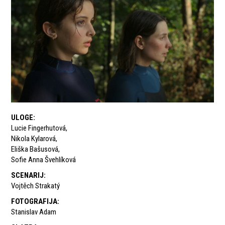
ULOGE
:
Lucie Fingerhutová
,
Nikola Kylarová
,
Eliška Bašusová
,
Sofie Anna Švehlíková
SCENARIJ
:
Vojtěch Strakatý
FOTOGRAFIJA
:
Stanislav Adam