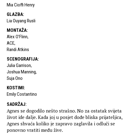
Mia Cioffi Henry
GLAZBA
:
Lia Ouyang Rusli
MONTAŽA
:
Alex O’Flinn
,
ACE
,
Randi Atkins
SCENOGRAFIJA
:
Julia Garrison
,
Joshua Manning
,
Suja Ono
KOSTIMI
:
Emily Costantino
SADRŽAJ
:
Agnes se dogodilo nešto strašno. No za ostatak svijeta
život ide dalje. Kada joj u posjet dođe bliska prijateljica,
Agnes shvaća koliko je zapravo zaglavila i odluči se
ponovno vratiti među žive.