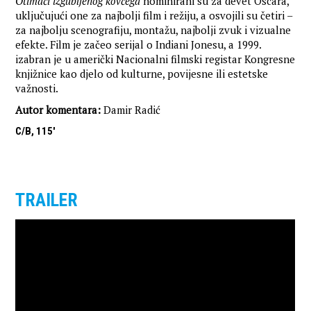
Otimači izgubljenog kovčega
nominirani su za devet Oscara,
uključujući one za najbolji film i režiju, a osvojili su četiri –
za najbolju scenografiju, montažu, najbolji zvuk i vizualne
efekte. Film je začeo serijal o Indiani Jonesu, a 1999.
izabran je u američki Nacionalni filmski registar Kongresne
knjižnice kao djelo od kulturne, povijesne ili estetske
važnosti.
Autor komentara:
Damir Radić
C/B, 115'
TRAILER