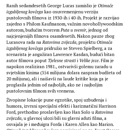
Ranih sedamdesetih George Lucas zamislio je
Otimače
izgubljenog kovčega
kao osuvremenjenu verziju
pustolovnih filmova iz 1930-ih i 40-ih. Projekt je razvijao
zajedno s Philom Kaufmanom, važnim novohollywoodskim
autorom, budućim tvorcem
Puta u svemir
, jednog od
najcjenjenijih filmova osamdesetih. Nakon pauze zbog
Lucasova rada na
Ratovima zvijezda
, projektu
Otimača
izgubljenog kovčega
pridružio se Steven Spielberg, a za
scenarista je angažiran Lawrence Kasdan, budući bitan
autor filmova poput
Tjelesne strasti
i
Velike jeze
. Film je
napokon realiziran 1981., ostvarivši golemu zaradu u
svjetskim kinima (354 milijuna dolara naspram budžeta od
20 milijuna), ali i naišavši na laude kritike koja ga je
proglasila jednim od najboljih, ako ne i najboljim
pustolovnim filmom svih vremena.
Živopisne lokacije pune egzotike, spoj uzbuđenja i
humora, izvrsni specijalni efekti i karizmatični Harrison
Ford, prethodno proslavljen kao Han Solo u
Ratovima
zvijezda
, u glavnoj ulozi bili su glavni aduti filma, a
osvajala je i međuigra Forda i Karen Allen kao Marion.