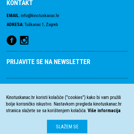
KONTAKT
EMAIL
:
info@kinotuskanac.hr
ADRESA
:
Tuškanac 1, Zagreb
PRIJAVITE SE NA NEWSLETTER
Kinotuskanac.hr koristi kolačiće ("cookies") kako bi vam pružili
bolje korisničko iskustvo. Nastavkom pregleda kinotuskanac.hr
stranica slažete se sa korištenjem kolačića.
Više informacija
SLAŽEM SE
HR
EN