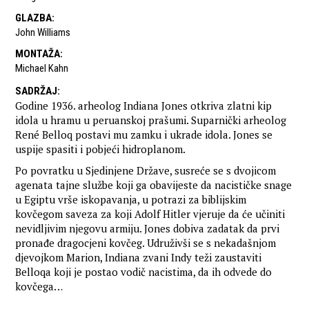
GLAZBA
:
John Williams
MONTAŽA
:
Michael Kahn
SADRŽAJ
:
Godine 1936. arheolog Indiana Jones otkriva zlatni kip
idola u hramu u peruanskoj prašumi. Suparnički arheolog
René Belloq postavi mu zamku i ukrade idola. Jones se
uspije spasiti i pobjeći hidroplanom.
Po povratku u Sjedinjene Države, susreće se s dvojicom
agenata tajne službe koji ga obavijeste da nacističke snage
u Egiptu vrše iskopavanja, u potrazi za biblijskim
kovčegom saveza za koji Adolf Hitler vjeruje da će učiniti
nevidljivim njegovu armiju. Jones dobiva zadatak da prvi
pronađe dragocjeni kovčeg. Udruživši se s nekadašnjom
djevojkom Marion, Indiana zvani Indy teži zaustaviti
Belloqa koji je postao vodič nacistima, da ih odvede do
kovčega…