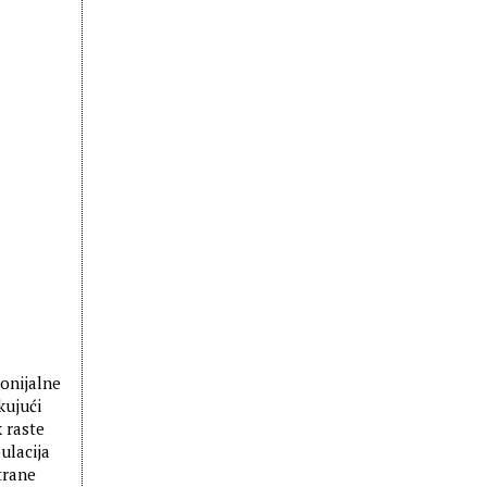
lonijalne
kujući
k raste
ulacija
trane