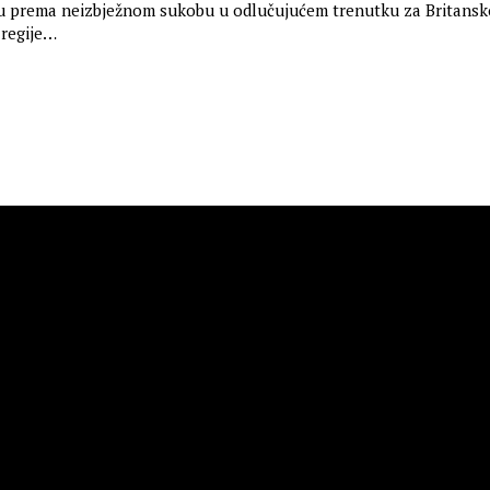
ću prema neizbježnom sukobu u odlučujućem trenutku za Britansk
 regije…