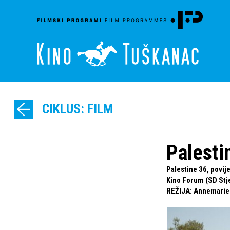
CIKLUS: FILM
Palesti
Palestine 36, povij
Kino Forum (SD Stje
REŽIJA
:
Annemarie 