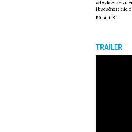
vrtoglavo se kre
i budućnost cijele
BOJA, 119'
TRAILER