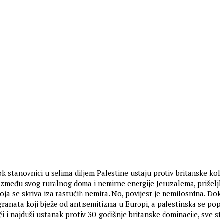
k stanovnici u selima diljem Palestine ustaju protiv britanske ko
a između svog ruralnog doma i nemirne energije Jeruzalema, priželj
ja se skriva iza rastućih nemira. No, povijest je nemilosrdna. Do
granata koji bježe od antisemitizma u Europi, a palestinska se pop
ći i najduži ustanak protiv 30-godišnje britanske dominacije, sve s