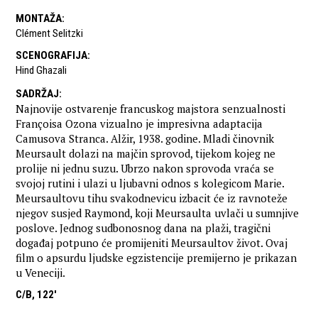
MONTAŽA
:
Clément Selitzki
SCENOGRAFIJA
:
Hind Ghazali
SADRŽAJ
:
Najnovije ostvarenje francuskog majstora senzualnosti
Françoisa Ozona vizualno je impresivna adaptacija
Camusova Stranca. Alžir, 1938. godine. Mladi činovnik
Meursault dolazi na majčin sprovod, tijekom kojeg ne
prolije ni jednu suzu. Ubrzo nakon sprovoda vraća se
svojoj rutini i ulazi u ljubavni odnos s kolegicom Marie.
Meursaultovu tihu svakodnevicu izbacit će iz ravnoteže
njegov susjed Raymond, koji Meursaulta uvlači u sumnjive
poslove. Jednog sudbonosnog dana na plaži, tragični
događaj potpuno će promijeniti Meursaultov život. Ovaj
film o apsurdu ljudske egzistencije premijerno je prikazan
u Veneciji.
C/B, 122'