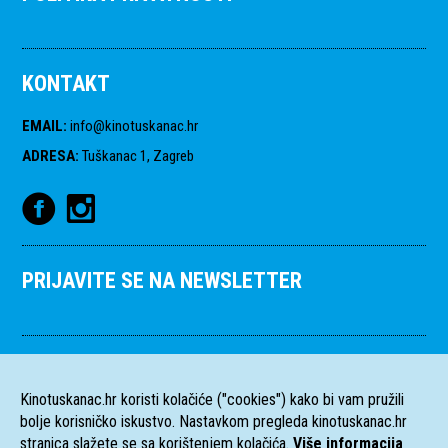
KONTAKT
EMAIL
:
info@kinotuskanac.hr
ADRESA
:
Tuškanac 1, Zagreb
PRIJAVITE SE NA NEWSLETTER
Kinotuskanac.hr koristi kolačiće ("cookies") kako bi vam pružili
bolje korisničko iskustvo. Nastavkom pregleda kinotuskanac.hr
stranica slažete se sa korištenjem kolačića.
Više informacija