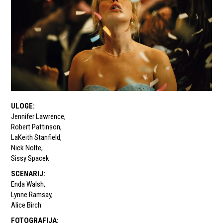
ULOGE
:
Jennifer Lawrence
,
Robert Pattinson
,
LaKeith Stanfield
,
Nick Nolte
,
Sissy Spacek
SCENARIJ
:
Enda Walsh
,
Lynne Ramsay
,
Alice Birch
FOTOGRAFIJA
: