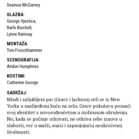
Seamus McGarvey
GLAZBA
:
George Vjestica
,
Raife Burchell
,
Lynne Ramsay
MONTAŽA
:
Toni Froschhammer
SCENOGRAFIJA
:
Amber Humphries
KOSTIMI
:
Catherine George
SADRŽAJ
:
Mladi i zaljubljeni par (Grace i Jackson) seli se iz New
Yorka u naslijeđenu kuću na selu. Grace pokušava pronaći
svoj identitet s novorođenčetom u izoliranom okruženju.
No, kada se počinje otkrivati, ne otkriva sebe iznova u
slabosti, već u mašti, snazi i zapanjujućoj neukroćenoj
živahnosti.