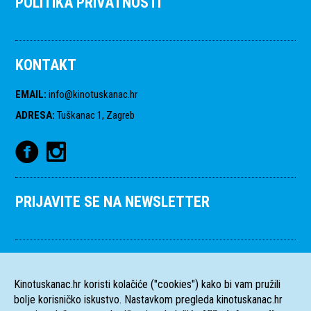
POLITIKA PRIVATNOSTI
KONTAKT
EMAIL
:
info@kinotuskanac.hr
ADRESA
:
Tuškanac 1, Zagreb
PRIJAVITE SE NA NEWSLETTER
Kinotuskanac.hr koristi kolačiće ("cookies") kako bi vam pružili
bolje korisničko iskustvo. Nastavkom pregleda kinotuskanac.hr