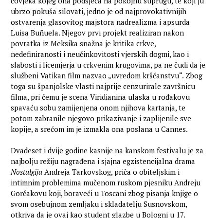
čovjeka kojeg ona podsjeća na pokojnu suprugu, te koji ju
ubrzo pokuša silovati, jedno je od najprovokativnijih
ostvarenja glasovitog majstora nadrealizma i apsurda
Luisa Buñuela. Njegov prvi projekt realiziran nakon
povratka iz Meksika snažna je kritika crkve,
nedefiniranosti i neučinkovitosti vjerskih dogmi, kao i
slabosti i licemjerja u crkvenim krugovima, pa ne čudi da je
službeni Vatikan film nazvao „uvredom kršćanstvu“. Zbog
toga su španjolske vlasti najprije cenzurirale završnicu
filma, pri čemu je scena Viridianina ulaska u rođakovu
spavaću sobu zamijenjena onom njihova kartanja, te
potom zabranile njegovo prikazivanje i zaplijenile sve
kopije, a srećom im je izmakla ona poslana u Cannes.
Dvadeset i dvije godine kasnije na kanskom festivalu je za
najbolju režiju nagrađena i sjajna egzistencijalna drama
Nostalgija
Andreja Tarkovskog, priča o obiteljskim i
intimnim problemima mučenom ruskom pjesniku Andreju
Gorčakovu koji, boraveći u Toscani zbog pisanja knjige o
svom osebujnom zemljaku i skladatelju Susnovskom,
otkriva da je ovaj kao student glazbe u Bologni u 17.