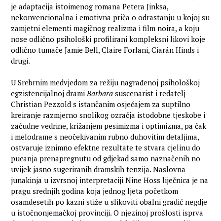
je adaptacija istoimenog romana Petera Jinksa,
nekonvencionalna i emotivna priča o odrastanju u kojoj su
zamjetni elementi magičnog realizma i film noira, a koju
nose odlično psihološki profilirani kompleksni likovi koje
odlično tumače Jamie Bell, Claire Forlani, Ciarán Hinds i
drugi.
U Srebrnim medvjedom za režiju nagrađenoj psihološkoj
egzistencijalnoj drami
Barbara
suscenarist i redatelj
Christian Pezzold s istančanim osjećajem za suptilno
kreiranje razmjerno snolikog ozračja istodobne tjeskobe i
začudne vedrine, križanjem pesimizma i optimizma, pa čak
i melodrame s neočekivanim rubno duhovitim detaljima,
ostvaruje iznimno efektne rezultate te stvara cjelinu do
pucanja prenapregnutu od gdjekad samo naznačenih no
uvijek jasno sugeriranih dramskih tenzija. Naslovna
junakinja u izvrsnoj interpretaciji Nine Hoss liječnica je na
pragu srednjih godina koja jednog ljeta početkom
osamdesetih po kazni stiže u slikoviti obalni gradić negdje
u istočnonjemačkoj provinciji. O njezinoj prošlosti isprva