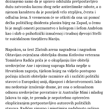
doznajemo samo da je upravo odslužila pretpostavljivo
dužu zatvorsku kaznu zbog neke antirežimske rabote, a o
njenom karakteru da je posrijedi vrlo strpljiva, čvrsta i
odlučna žena. S vremenom će se otkriti da ona uz pomoć
dečka političkog disidenta planira bijeg na Zapad, u čemu
bi je mogli omesti poznanstvo s kolegom i šefom Andréom
kao i skrb o psihofizički izmučenoj i trudnoj djevojci Stelli
te suicidalnom tinejdžeru Mariju.
Napokon, sa šest Zlatnih arena nagrađena i nagradom
Oktavijan ovjenčana obiteljska drama
Kotlovina
veterana
Tomislava Radića priča je o okupljanju šire obitelji
sredovječne Ane i njezinog supruga Mirka negdje u
Hrvatskom zagorju, tijekom kojeg na vidjelo postupno
počinju izlaziti obiteljske razmirice ali i različiti politički
stavovi o Europskoj uniji, dijaspori i državotvornosti. Iako
mu nedostaje izraženije drame, jer ona o seksualnom
odnosu sredovječne povratnice iz Australije Mimi i mladog
Jakova to nije, te premda je nepotrebno opterećen
ekspliciranjem pretpostavljivo autorovih političkih
stavova, Radićev sigurno i mjestimice nadahnuto režiran