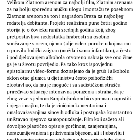
Velikom Zlatnom arenom za najbolji film, Zlatnim arenama
za najbolju sporednu mušku ulogu i montažu te posebnom
Zlatnom arenom za ton i nagradom Breza za najboljeg
redatelja debitanta. Projekt realiziran pune četiri godine
storija je o čovjeku ranih srednjih godina koji, zbog
pretpostavljiva nedostatka hrabrosti za osobno
suočavanje s ocem, njemu šalje video-poruke u kojima mu
u pravilu ludički zaigran (možda i samo infantilan), a često
i pod djelovanjem alkohola otvoreno nabraja sve ono čime
ga je u životu povrijedio. Pa tako kroz ispovjednu
epistolarnu video-formu doznajemo da je grub i alkoholu
sklon otac glumca u djetinjstvu često psihofizički
zlostavljao, da mu je moguće i sa sadističkom strašću
priređivao situacije intenzivna poniženja i straha, da je
zbog veze s jednom Banjulučankom bio spreman napustiti
i njega i majku, te da je ciničnim komentarima i
omalovažavanjima sinovih odluka i postupaka konstantno
uništavao njegovo samopouzdanje. Film koji sažeto ali
dovoljno plastično opisuje gorčinom, zamjeranjima,
nerazumijevanjem i prikrivenim bijesom, ali i ljubavlju i
posthumnim mirenjem obilježen odnos pripadnika dviju