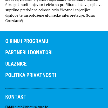
film ipak nudi slojevito i efektno profilirane likove, njihove
suptilno predočene odnose, vrlo životne i uvjerljive
dijaloge te raspoložene glumačke interpretacije. (Josip
Grozdanić)
O KINU I PROGRAMU
PARTNERI I DONATORI
ULAZNICE
POLITIKA PRIVATNOSTI
KONTAKT
EMAIL
:
info@kinotuskanac.hr