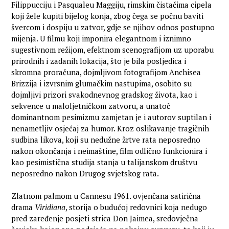
Filippucciju i Pasqualeu Maggiju, rimskim čistačima cipela
koji žele kupiti bijelog konja, zbog čega se počnu baviti
švercom i dospiju u zatvor, gdje se njihov odnos postupno
mijenja. U filmu koji imponira elegantnom i iznimno
sugestivnom režijom, efektnom scenografijom uz uporabu
prirodnih i zadanih lokacija, što je bila posljedica i
skromna proračuna, dojmljivom fotografijom Anchisea
Brizzija i izvrsnim glumačkim nastupima, osobito su
dojmljivi prizori svakodnevnog gradskog života, kao i
sekvence u maloljetničkom zatvoru, a unatoč
dominantnom pesimizmu zamjetan je i autorov suptilan i
nenametljiv osjećaj za humor. Kroz oslikavanje tragičnih
sudbina likova, koji su nedužne žrtve rata neposredno
nakon okončanja i neimaštine, film odlično funkcionira i
kao pesimistična studija stanja u talijanskom društvu
neposredno nakon Drugog svjetskog rata.
Zlatnom palmom u Cannesu 1961. ovjenčana satirična
drama
Viridiana
, storija o budućoj redovnici koja nedugo
pred zaređenje posjeti strica Don Jaimea, sredovječna