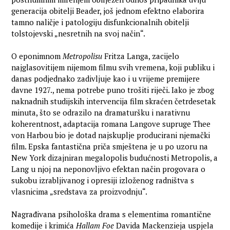
generacija obitelji Beader, još jednom efektno elaborira
tamno naličje i patologiju disfunkcionalnih obitelji
tolstojevski „nesretnih na svoj način“.
O eponimnom
Metropolisu
Fritza Langa, zacijelo
najglasovitijem nijemom filmu svih vremena, koji publiku i
danas podjednako zadivljuje kao i u vrijeme premijere
davne 1927., nema potrebe puno trošiti riječi. Iako je zbog
naknadnih studijskih intervencija film skraćen četrdesetak
minuta, što se odrazilo na dramaturšku i narativnu
koherentnost, adaptacija romana Langove supruge Thee
von Harbou bio je dotad najskuplje producirani njemački
film. Epska fantastična priča smještena je u po uzoru na
New York dizajniran megalopolis budućnosti Metropolis, a
Lang u njoj na neponovljivo efektan način progovara o
sukobu izrabljivanog i opresiji izloženog radništva s
vlasnicima „sredstava za proizvodnju“.
Nagrađivana psihološka drama s elementima romantične
komedije i krimića
Hallam Foe
Davida Mackenzieja uspjela