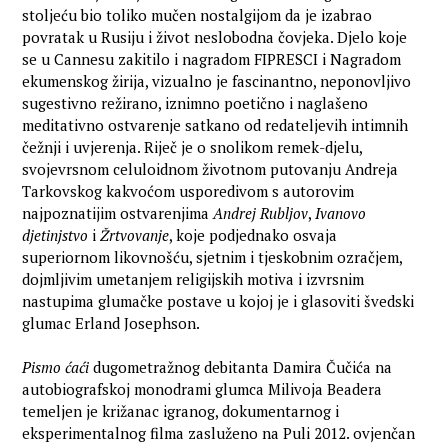
stoljeću bio toliko mučen nostalgijom da je izabrao
povratak u Rusiju i život neslobodna čovjeka. Djelo koje
se u Cannesu zakitilo i nagradom FIPRESCI i Nagradom
ekumenskog žirija, vizualno je fascinantno, neponovljivo
sugestivno režirano, iznimno poetično i naglašeno
meditativno ostvarenje satkano od redateljevih intimnih
čežnji i uvjerenja. Riječ je o snolikom remek-djelu,
svojevrsnom celuloidnom životnom putovanju Andreja
Tarkovskog kakvoćom usporedivom s autorovim
najpoznatijim ostvarenjima
Andrej Rubljov
,
Ivanovo
djetinjstvo
i
Žrtvovanje
, koje podjednako osvaja
superiornom likovnošću, sjetnim i tjeskobnim ozračjem,
dojmljivim umetanjem religijskih motiva i izvrsnim
nastupima glumačke postave u kojoj je i glasoviti švedski
glumac Erland Josephson.
Pismo ćaći
dugometražnog debitanta Damira Čučića na
autobiografskoj monodrami glumca Milivoja Beadera
temeljen je križanac igranog, dokumentarnog i
eksperimentalnog filma zasluženo na Puli 2012. ovjenčan